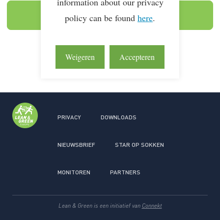
information about our privacy
Login
policy can be found
here
.
Wachtwoord vergeten?
Weigeren
Accepteren
Registeren
PRIVACY
DOWNLOADS
NIEUWSBRIEF
STAR OP SOKKEN
MONITOREN
PARTNERS
Lean & Green is een initiatief van
Connekt