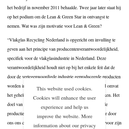
het bedrijf in november 2011 behaalde. Twee jaar later staat hij
op het podium om de Lean & Green Star in ontvangst te
nemen. Wat was zijn motivatie voor Lean & Green?
“Vlakglas Recycling Nederland is opgericht om invulling te
geven aan het principe van producentenverantwoordelijkheid,
specifiek voor de vlakglasindustrie in Nederland. Deze
verantwoordelijkheid houdt niet op bij het enkele feit dat de
door de vertegenwoordigde industrie geproduceerde producten
worden ingezameld. Producentenverantwoordelijkheid omvat
This website used cookies.
het gehele proces van duurzaam inzamelen en verwerken. Het
Cookies will enhance the user
doel van vlakglasrecycling is om de CO2 uitstoot bij de
experience and help us
productie van nieuw glas te verlagen. Jaarlijks wordt er door
improve the website. More
ons ons ca. 85.000 ton vlakglasafval ingezameld. Hiervoor zijn
information about our privacy