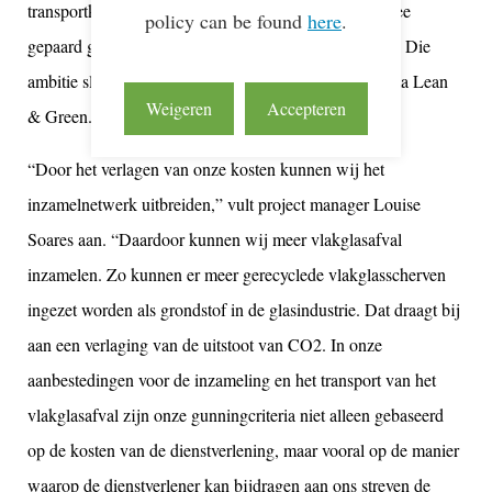
transportkilometers nodig. De CO2 uitstoot die hiermee
policy can be found
here
.
gepaard gaat willen wij ook zo laag mogelijk houden. Die
ambitie sluit natuurlijk naadloos aan bij het programma Lean
Weigeren
Accepteren
& Green.”
“Door het verlagen van onze kosten kunnen wij het
inzamelnetwerk uitbreiden,” vult project manager Louise
Soares aan. “Daardoor kunnen wij meer vlakglasafval
inzamelen. Zo kunnen er meer gerecyclede vlakglasscherven
ingezet worden als grondstof in de glasindustrie. Dat draagt bij
aan een verlaging van de uitstoot van CO2. In onze
aanbestedingen voor de inzameling en het transport van het
vlakglasafval zijn onze gunningcriteria niet alleen gebaseerd
op de kosten van de dienstverlening, maar vooral op de manier
waarop de dienstverlener kan bijdragen aan ons streven de