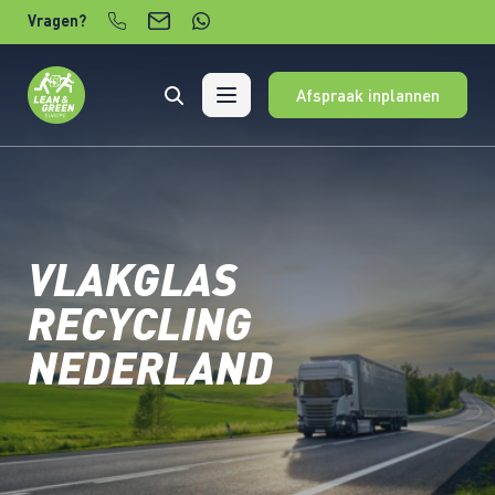
Verder naar content
Vragen?
Afspraak inplannen
VLAKGLAS
RECYCLING
NEDERLAND