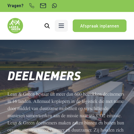
Verder naar content
Vragen?
Afspraak inplannen
DEELNEMERS
Lean & Green bestaat uit meer dan 600 betrokken deelnemers
in 16 landen. Allemaal koplopers in de logistiek die met name
door middel van duurzame mobiliteit op verschillende
manieren samenwerken aan de missie naar 0% CO2 emissie.
Lean & Green deelnemers maken zaken binnen en buiten hun
organisatie structureel slimmer en duurzamer. Zij houden zich