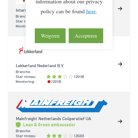
information about our privacy
Internationaal Transportbedrijf Vonk en Co. B.V.
policy can be found
here
.
Branche:
Star niveau:
(2021)
Monitoring:
(2021)
> 4 jaar
Weigeren
Accepteren
Lekkerland Nederland B.V.
Branche:
Star niveau:
(2018)
Monitoring:
(2018)
> 4 jaar
Mainfreight Netherlands Coöperatief UA
Lean & Green ambassador
Branche:
Star niveau:
(2020)