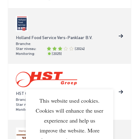
Holland Food Service Vers-Panklaar B.V.
Branche:
Star niveau:
(2024)
Monitoring:
(2025)
< 2 jaar
HST Groep B.V.
This website used cookies.
Branche:
Star niveau:
(2024)
Cookies will enhance the user
Monitoring:
(2024)
< 2 jaar
experience and help us
improve the website. More