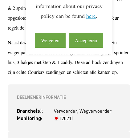
information about our privacy
& 2 sprinter bussen in vaste routes. In deze service zit
policy can be found
here
.
opgesloten dat Impeco enkel het voertuig en de chauffeur
regelt de rest is onder de regie van de klant.
Weigeren
Accepteren
Naast deze wagens heeft Impeco Couriers nog een klein
wagenpark voor ad-hock zendingen. 1 motorwagen, 1 sprinter
bus, 3 bakjes met klep & 1 caddy. Deze ad-hock zendingen
zijn echte Couriers zendingen en schieten alle kanten op.
DEELNEMERINFORMATIE
Branche(s):
Vervoerder, Wegvervoerder
Monitoring:
(2021)
> 4 jaar