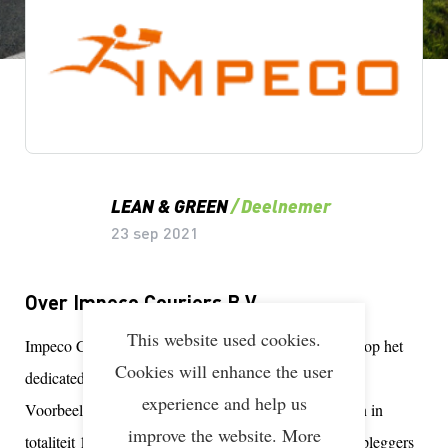
Lean & Green Milestones
LEAN & GREEN
Deelnemer
23 sep 2021
Over Impeco Couriers B.V.
This website used cookies.
Impeco Couriers is een transportbedrijf wat zich richt op het
Cookies will enhance the user
dedicated inzetten van voertuigen bij vaste klanten.
experience and help us
Voorbeelden hiervan zijn Rensa en ATAG, hier rijden in
improve the website. More
totaliteit 13 motorwagens, 2 city trailers & 2 trekker opleggers