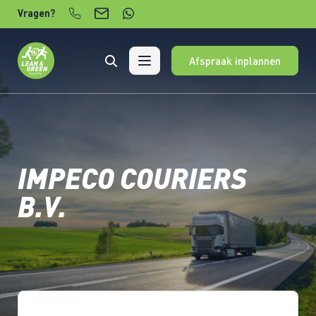
Verder naar content
Vragen?
Afspraak inplannen
IMPECO COURIERS
B.V.