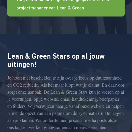
projectmanager van Lean & Green
Lean & Green Stars op al jouw
uitingen!
Je hoeft niet bescheiden te zijn over je focus op
duurzaamheid
en CO2 reductie. Als het maar klopt wat je
claimt. En daarvoor
zorgt onze aanpak.
De Lean & Green Stars kun je voeren op al
je voertuigen, op je website, email-handtekening,
briefpapier
en folders. Wij verwijzen naar je vanaf
onze website en helpen
je met de opzet van een pagina
om de systematiek uit te leggen
aan je klanten. We
ondersteunen je
social
media
posts
als je
ons
tagt
en
werken graag samen aan nieuwsberichten.