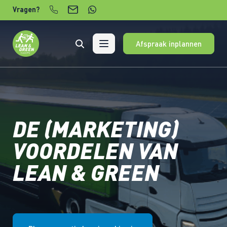
Verder naar content
Vragen?
Afspraak inplannen
DE (MARKETING)
VOORDELEN VAN
LEAN & GREEN