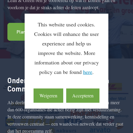
Lean & Green ben je voorbereid op wat er komen gaat en
voorkom je dat je straks achter de feiten aanloopt.
This website used cookies.
Plan een gratis kennismaking in
Cookies will enhance the user
experience and help us
improve the website. More
information about our privacy
policy can be found
here
.
Onderdeel van de Lean & Green
Community
Weigeren
Accepteren
Als deelnemer word je onderdeel van een netwerk van meer
dan 600 organisaties die actief bezig zijn met verduurzaming.
In deze community staan samenwerking, kennisdeling en
vertrouwen centraal — een waardevol netwerk dat verder gaat
dan het programma zelf.