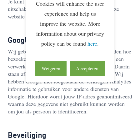
Je kunt via je browser het plaatsen van cookies
Cookies will enhance the user
uitschakelen, maar sommige elementen van onze
experience and help us
website werken dan niet goed meer.
improve the website. More
information about our privacy
Google Analytics
policy can be found
here
.
Wij gebruiken Google Analytics om bij te houden hoe
bezoekers onze website gebruiken. Wij hebben een
verwerkersovereenkomst met Google gesloten. Daarin
Weigeren
Accepteren
staan afspraken over wat zij mogen bijhouden. Wij
hebben Google niet toegestaan de verkregen Analytics
informatie te gebruiken voor andere diensten van
Google. Hierdoor wordt jouw IP-adres geanonimiseerd
waarna deze gegevens niet gebruikt kunnen worden
om jou als persoon te identificeren.
Beveiliging