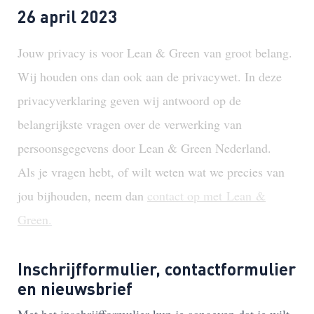
26 april 2023
Jouw privacy is voor Lean & Green van groot belang.
Wij houden ons dan ook aan de privacywet. In deze
privacyverklaring geven wij antwoord op de
belangrijkste vragen over de verwerking van
persoonsgegevens door Lean & Green Nederland.
Als je vragen hebt, of wilt weten wat we precies van
jou bijhouden, neem dan
contact op met Lean &
Green
.
Inschrijfformulier, contactformulier
en nieuwsbrief