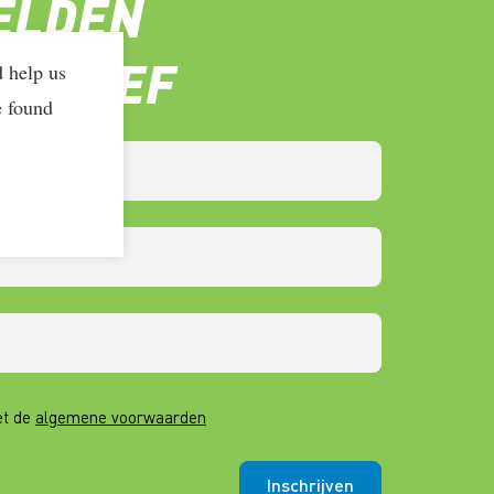
ELDEN
SBRIEF
d help us
e found
et de
algemene voorwaarden
Inschrijven