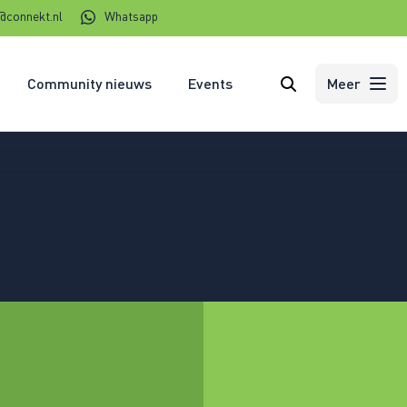
@connekt.nl
Whatsapp
Community nieuws
Events
Zoeken
Meer