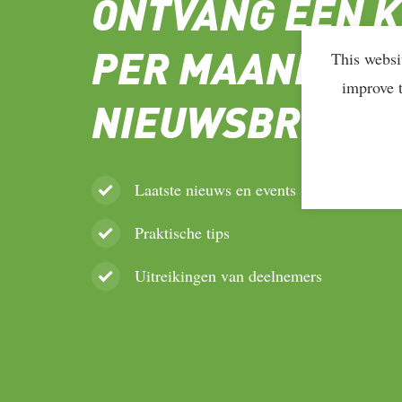
ONTVANG ÉÉN 
PER MAAND DE
This websi
improve 
NIEUWSBRIEF
Laatste nieuws en events
Praktische tips
Uitreikingen van deelnemers