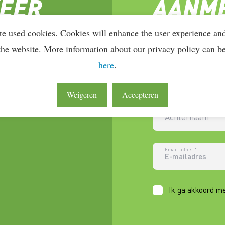
KEER
AANM
NIEUW
te used cookies. Cookies will enhance the user experience an
the website. More information about our privacy policy can b
here
.
Voornaam
*
Weigeren
Accepteren
Achternaam
Email-adres
*
Ik ga akkoord m