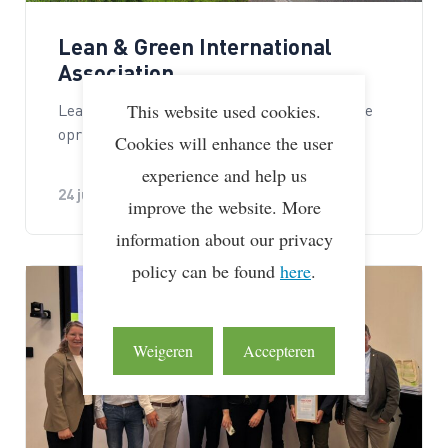
Lean & Green International
Association
This website used cookies.
Lean & Green gaat een nieuwe fase in met de
oprichting van de Lean &…
Cookies will enhance the user
experience and help us
24 juni 2026
improve the website. More
information about our privacy
policy can be found
here
.
Weigeren
Accepteren