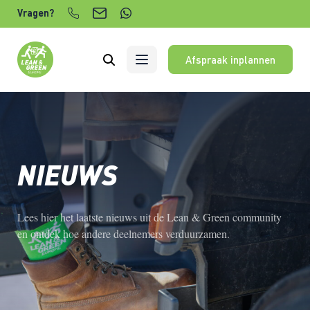
Verder naar content
Vragen?
Afspraak inplannen
NIEUWS
Lees hier het laatste nieuws uit de Lean & Green community
en ontdek hoe andere deelnemers verduurzamen.