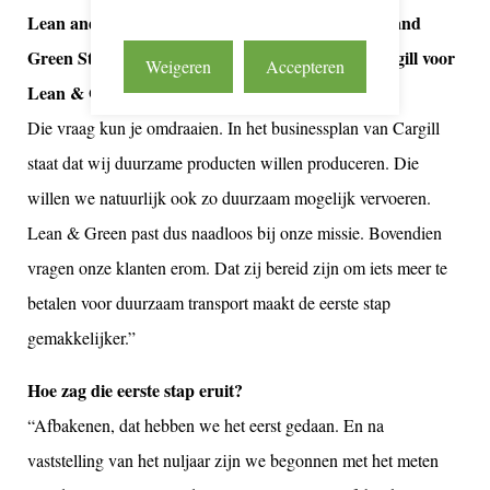
Lean and Green Award en gaat nu voor de Lean and
Green Star. Hoe motiveerde Henk Krougman Cargill voor
Weigeren
Accepteren
Lean & Green?
Die vraag kun je omdraaien. In het businessplan van Cargill
staat dat wij duurzame producten willen produceren. Die
willen we natuurlijk ook zo duurzaam mogelijk vervoeren.
Lean & Green past dus naadloos bij onze missie. Bovendien
vragen onze klanten erom. Dat zij bereid zijn om iets meer te
betalen voor duurzaam transport maakt de eerste stap
gemakkelijker.”
Hoe zag die eerste stap eruit?
“Afbakenen, dat hebben we het eerst gedaan. En na
vaststelling van het nuljaar zijn we begonnen met het meten