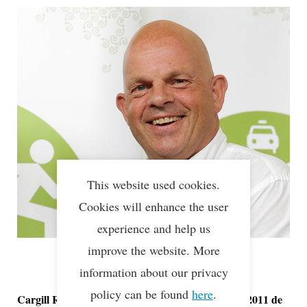
This website used cookies.
Cookies will enhance the user
experience and help us
improve the website. More
information about our privacy
policy can be found
here
.
Cargill Refined Oils Europe ontving in november 2011 de