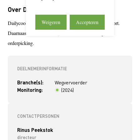
Over Dailycool Warehousing B.V.
Weigeren
Accepteren
Dailycool is gespecialiseerd in geconditioneerd transport.
Daarnaast faciliteerd Dailycool ook warehousing en
orderpicking.
DEELNEMERINFORMATIE
Branche(s):
Wegvervoerder
Monitoring:
(2024)
< 2 jaar
CONTACTPERSONEN
Rinus Peekstok
directeur