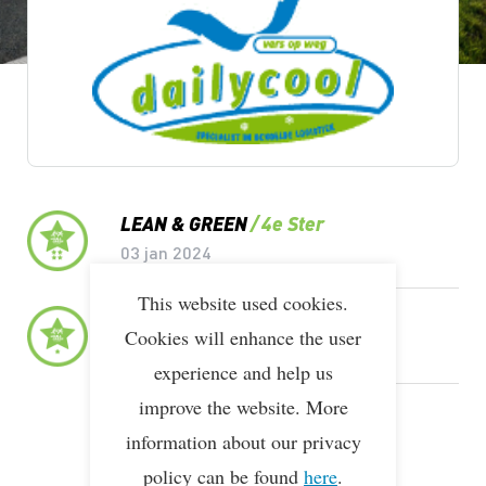
Lean & Green Milestones
LEAN & GREEN
4e Ster
03 jan 2024
This website used cookies.
LEAN & GREEN
1e Ster
Cookies will enhance the user
12 jun 2019
experience and help us
improve the website. More
LEAN & GREEN
Deelnemer
information about our privacy
28 feb 2019
policy can be found
here
.