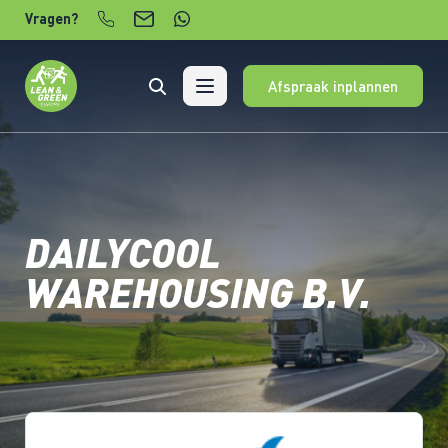
Verder naar content
Vragen?
Afspraak inplannen
DAILYCOOL
WAREHOUSING B.V.