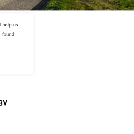
d help us
e found
 BV