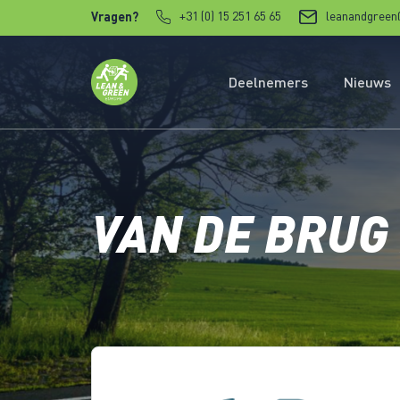
Verder naar content
+31 (0) 15 251 65 65
leanandgreen
Vragen?
Deelnemers
Nieuws
VAN DE BRUG