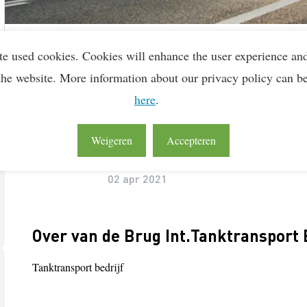
te used cookies. Cookies will enhance the user experience an
the website. More information about our privacy policy can b
here
.
Weigeren
Accepteren
Lean & Green Milestones
LEAN & GREEN
Deelnemer
02 apr 2021
Over van de Brug Int.Tanktransport
Tanktransport bedrijf