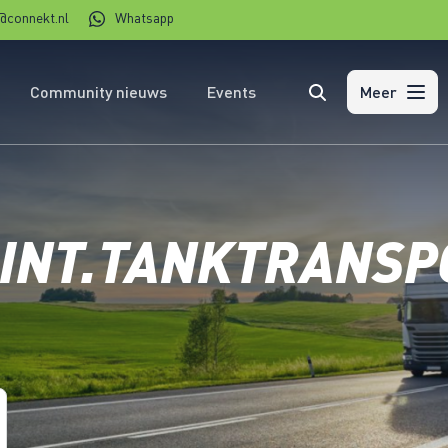
@connekt.nl
Whatsapp
Community nieuws
Events
Zoeken
Meer
 INT.TANKTRANSP