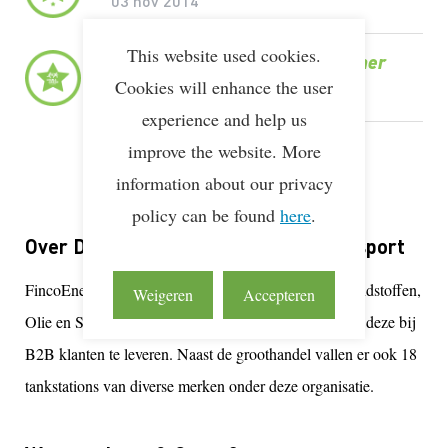
03 nov 2014
This website used cookies.
LEAN & GREEN
Award Deelnemer
Cookies will enhance the user
09 nov 2011
experience and help us
LEAN & GREEN
improve the website. More
Deelnemer
10 okt 2013
information about our privacy
policy can be found
here
.
Over Dalhuisen / FincoEnergies Transport
FincoEnergies – Dalhuisen is een groothandel in Brandstoffen,
Weigeren
Accepteren
Olie en Smeermiddelen met een eigen wagenpark om deze bij
B2B klanten te leveren. Naast de groothandel vallen er ook 18
tankstations van diverse merken onder deze organisatie.