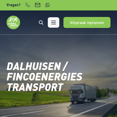
Verder naar content
Vragen?
Afspraak inplannen
DALHUISEN /
FINCOENERGIES
TRANSPORT