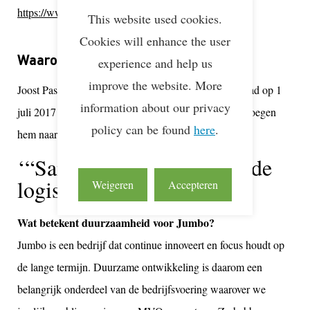
https://www.jumbosupermarkten.nl/
This website used cookies.
Cookies will enhance the user
Waarom Lean & Green?
experience and help us
improve the website. More
Joost Pastoor, Hoofd Transportservices van Jumbo, trad op 1
information about our privacy
juli 2017 aan als Lean & Green Ambassadeur. Wij vroegen
policy can be found
here
.
hem naar zijn missie:
“Samenwerken aan gezonde
logistiek”
Weigeren
Accepteren
Wat betekent duurzaamheid voor Jumbo?
Jumbo is een bedrijf dat continue innoveert en focus houdt op
de lange termijn. Duurzame ontwikkeling is daarom een
belangrijk onderdeel van de bedrijfsvoering waarover we