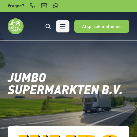
Verder naar content
Vragen?
Afspraak inplannen
JUMBO
SUPERMARKTEN B.V.