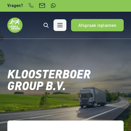
Verder naar content
Vragen?
Afspraak inplannen
KLOOSTERBOER
GROUP B.V.