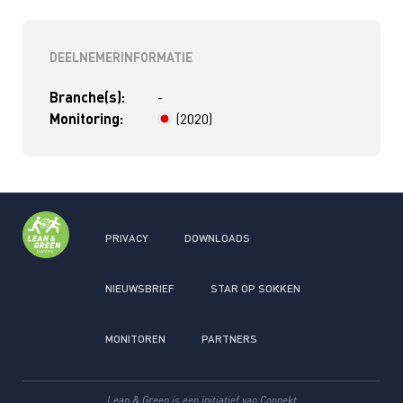
DEELNEMERINFORMATIE
Branche(s):
-
Monitoring:
(2020)
> 4 jaar
PRIVACY
DOWNLOADS
NIEUWSBRIEF
STAR OP SOKKEN
MONITOREN
PARTNERS
Lean & Green is een initiatief van
Connekt