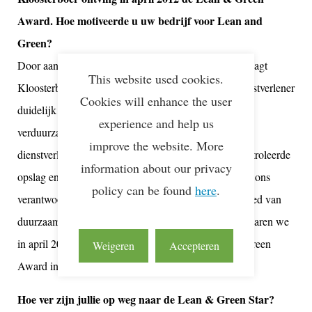
Award. Hoe motiveerde u uw bedrijf voor Lean and
Green?
Door aan te sluiten bij de Lean &Green beweging draagt
This website used cookies.
Kloosterboer haar ambitie als duurzaam logistiek dienstverlener
Cookies will enhance the user
duidelijk uit en neemt het een voortrekkersrol in de
experience and help us
verduurzaming van de geconditioneerde logistiek
improve the website. More
dienstverlening. Als marktleider in temperatuur gecontroleerde
information about our privacy
opslag en distributie van voedselproducten voelen wij ons
policy can be found
here
.
verantwoordelijk om initiatieven te nemen op het gebied van
duurzaamheid en groen ondernemen. Om die reden waren we
in april 2012 het eerste koelbedrijf dat de Lean and Green
Weigeren
Accepteren
Award in ontvangst nam.
Hoe ver zijn jullie op weg naar de Lean & Green Star?