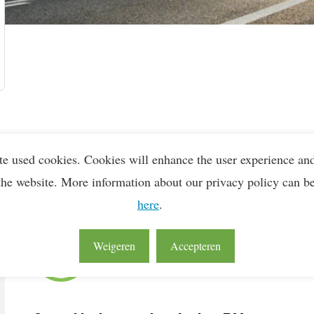
Lean & Green Milestones
te used cookies. Cookies will enhance the user experience an
LEAN & GREEN
2e Ster
the website. More information about our privacy policy can b
21 dec 2021
here
.
LEAN & GREEN
1e Ster
Weigeren
Accepteren
30 mei 2018