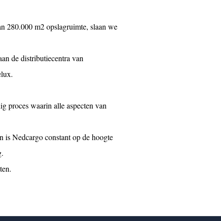
an 280.000 m2 opslagruimte, slaan we
an de distributiecentra van
elux.
dig proces waarin alle aspecten van
en is Nedcargo constant op de hoogte
g.
ten.