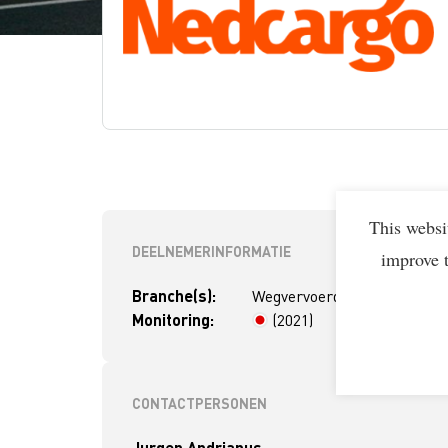
This websi
DEELNEMERINFORMATIE
improve 
Branche(s):
Wegvervoerder
Monitoring:
(2021)
> 4 jaar
CONTACTPERSONEN
Jurgen Andrianus