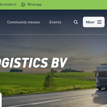
@connekt.nl
Whatsapp
Community nieuws
Events
Zoeken
Meer
GISTICS BV