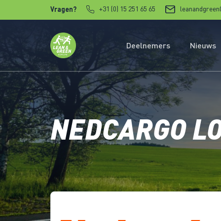
Verder naar content
+31 (0) 15 251 65 65
leanandgreen
Vragen?
Deelnemers
Nieuws
NEDCARGO LO