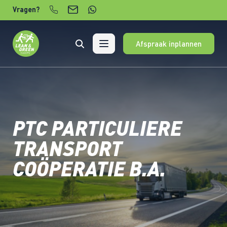
Verder naar content
Vragen?
Afspraak inplannen
PTC PARTICULIERE
TRANSPORT
COÖPERATIE B.A.