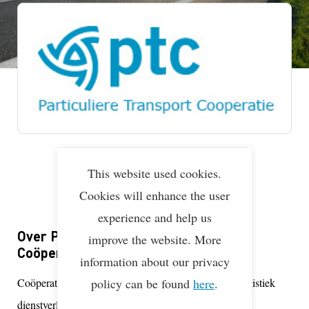
Lean & Green Milestones
LEAN & GREEN
Deelnemer
This website used cookies.
17 jan 2022
Cookies will enhance the user
experience and help us
Over PTC Particuliere Transport
improve the website. More
Coöperatie b.a.
information about our privacy
Coöperatie van binnenvaartondernemers en tevens logistiek
policy can be found
here
.
dienstverlener