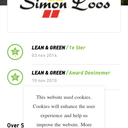
Lean & Green Milestones
LEAN & GREEN
1e Ster
03 nov 2014
LEAN & GREEN
Award Deelnemer
10 nov 2010
This website used cookies.
LEAN & GREEN
Deelnemer
10 mrt 2013
Cookies will enhance the user
experience and help us
improve the website. More
Over Simon Loos