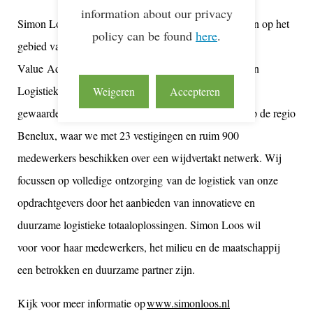
information about our privacy
Simon Loos verzorgt hoogwaardige logistieke diensten op het
policy can be found
here
.
gebied van Transport , Warehouse,
Value
Added
Logistics
(VAL), Logistieke planning en
Logistieke consultancy. We zijn al sinds 1938 een
Weigeren
Accepteren
gewaardeerde logistiek dienstverlener. De focus ligt op de regio
Benelux, waar we met 23 vestigingen en ruim 900
medewerkers beschikken over
een wijdvertakt netwerk. Wij
focussen op volledige
ontzorging
van de logistiek van onze
opdrachtgevers door het aanbieden van innovatieve en
duurzame logistieke totaaloplossingen. Simon Loos wil
voor
voor
haar medewerkers, het milieu en de maatschappij
een betrokken en duurzame partner zijn.
Kijk voor meer informatie op
www.simonloos.nl