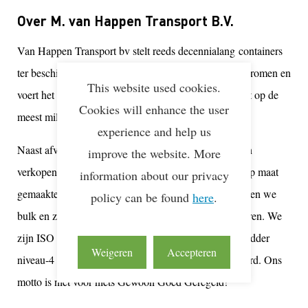
Over M. van Happen Transport B.V.
Van Happen Transport bv stelt reeds
decennialang
containers
ter beschikking voor het inzamelen van diverse afvalstromen en
This website used cookies.
voert het snel, vakkundig en hygiënisch af, waarna het op de
Cookies will enhance the user
meest milieuvriendelijke wijze verwerkt wordt.
experience and help us
Naast afvalinzameling zijn we sterk in het verhuren en
improve the website. More
verkopen, repareren en onderhouden van (eventueel op maat
information about our privacy
gemaakte) opslag- en kantoorunits. Tevens transporteren we
policy can be found
here
.
bulk en zware en moeilijk te laden en te lossen goederen. We
zijn ISO 9001, ISO 14001, VCA**, MVO Prestatieladder
Weigeren
Accepteren
niveau-4 en CO2 Prestatieladder niveau-3 gecertificeerd. Ons
motto is niet voor niets Gewoon Goed Geregeld!