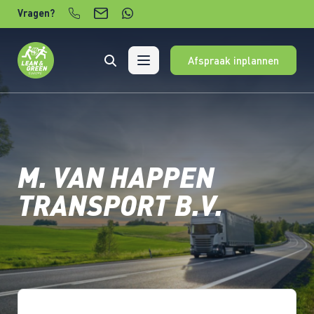
Verder naar content
Vragen?
Afspraak inplannen
M. VAN HAPPEN
TRANSPORT B.V.