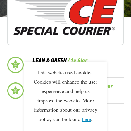
Lean & Green Milestones
LEAN & GREEN
1e Ster
30 apr 2019
This website used cookies.
Cookies will enhance the user
LEAN & GREEN
Award Deelnemer
experience and help us
07 nov 2012
improve the website. More
information about our privacy
LEAN & GREEN
Deelnemer
policy can be found
here
.
11 mrt 2013