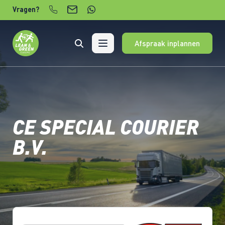
Verder naar content
Vragen?
Afspraak inplannen
CE SPECIAL COURIER
B.V.