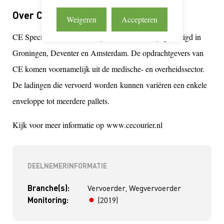
Over CE Special Courier B.V.
Weigeren
Accepteren
CE Special Courier is een spoedkoeriersbedrijf gevestigd in
Groningen, Deventer en Amsterdam. De opdrachtgevers van
CE komen voornamelijk uit de medische- en overheidssector.
De ladingen die vervoerd worden kunnen variëren een enkele
enveloppe tot meerdere pallets.
Kijk voor meer informatie op www.cecourier.nl
DEELNEMERINFORMATIE
Branche(s):
Vervoerder, Wegvervoerder
Monitoring:
(2019)
> 4 jaar