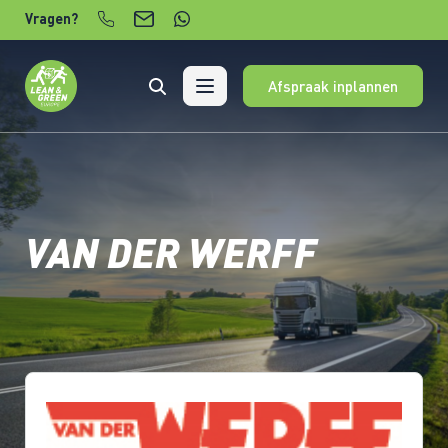
Verder naar content
Vragen?
Afspraak inplannen
VAN DER WERFF