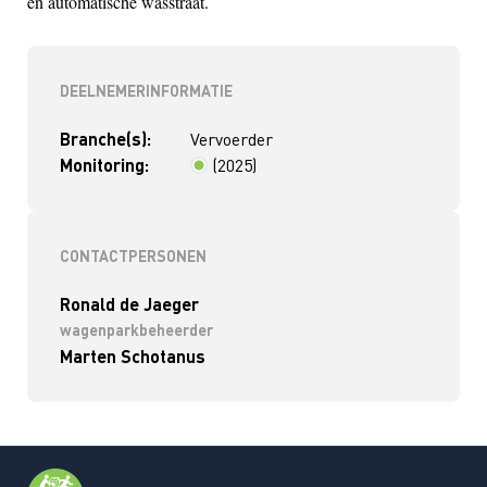
en automatische wasstraat.
DEELNEMERINFORMATIE
Branche(s):
Vervoerder
Monitoring:
(2025)
< 2 jaar
CONTACTPERSONEN
Ronald de Jaeger
wagenparkbeheerder
Marten Schotanus