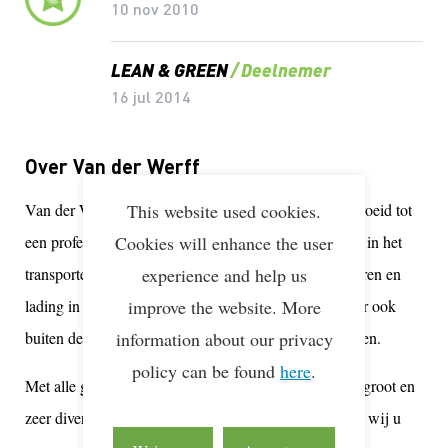
10 nov 2010
LEAN & GREEN
Deelnemer
16 jul 2014
Over Van der Werff
Van der Werff Logistics is in 1916 ontstaan en uitgegroeid tot
This website used cookies.
een professionele logistieke dienstverlener die actief is in het
Cookies will enhance the user
transporteren, warehousing en distribueren van goederen en
experience and help us
lading in voornamelijk de Benelux en Duitsland. Maar ook
improve the website. More
buiten deze landen verzorgen wij allerhande transporten.
information about our privacy
policy can be found
here
.
Met alle gedreven en klantgerichte medewerkers, een groot en
zeer divers wagenpark én moderne huisvesting bieden wij u