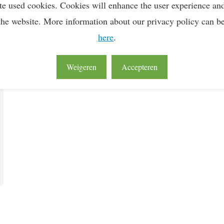
te used cookies. Cookies will enhance the user experience an
Lean & Green Milestones
the website. More information about our privacy policy can b
here
.
Weigeren
Accepteren