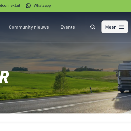
@connekt.nl
Whatsapp
Community nieuws
Events
Zoeken
Meer
R