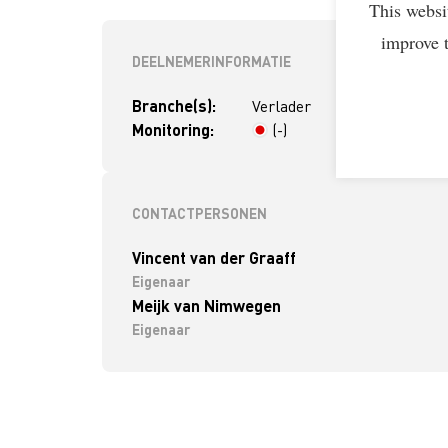
This websi
improve 
DEELNEMERINFORMATIE
Branche(s):
Verlader
Monitoring:
(-)
> 4 jaar
CONTACTPERSONEN
Vincent van der Graaff
Eigenaar
Meijk van Nimwegen
Eigenaar