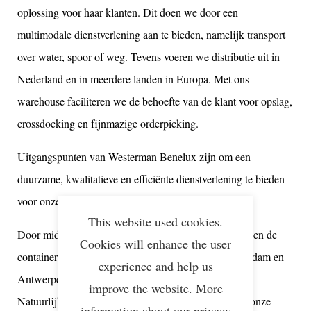
oplossing voor haar klanten. Dit doen we door een
multimodale dienstverlening aan te bieden, namelijk transport
over water, spoor of weg. Tevens voeren we distributie uit in
Nederland en in meerdere landen in Europa. Met ons
warehouse faciliteren we de behoefte van de klant voor opslag,
crossdocking en fijnmazige orderpicking.
Uitgangspunten van Westerman Benelux zijn om een
duurzame, kwalitatieve en efficiënte dienstverlening te bieden
voor onze klanten.
This website used cookies.
Door middel van de containerterminal te Hasselt worden de
Cookies will enhance the user
containerstromen van onze klanten van en naar Rotterdam en
experience and help us
Antwerpen duurzaam en betrouwbaar georganiseerd.
improve the website. More
Natuurlijk is deze dienstverlening te combineren met onze
information about our privacy