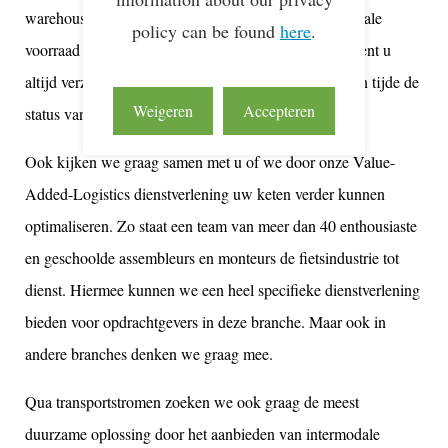
warehousing diensten. Daarmee kunnen we de uw totale
policy can be found
here
.
voorraad managen. Door ons up-to-date warehouse bent u
altijd verzekerd van een goed beheer en kunt u te allen tijde de
Weigeren
Accepteren
status van uw voorraad inzien.
Ook kijken we graag samen met u of we door onze Value-
Added-Logistics dienstverlening uw keten verder kunnen
optimaliseren. Zo staat een team van meer dan 40 enthousiaste
en geschoolde assembleurs en monteurs de fietsindustrie tot
dienst. Hiermee kunnen we een heel specifieke dienstverlening
bieden voor opdrachtgevers in deze branche. Maar ook in
andere branches denken we graag mee.
Qua transportstromen zoeken we ook graag de meest
duurzame oplossing door het aanbieden van intermodale