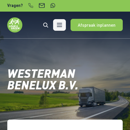
Verder naar content
Vragen?
Afspraak inplannen
WESTERMAN
BENELUX B.V.