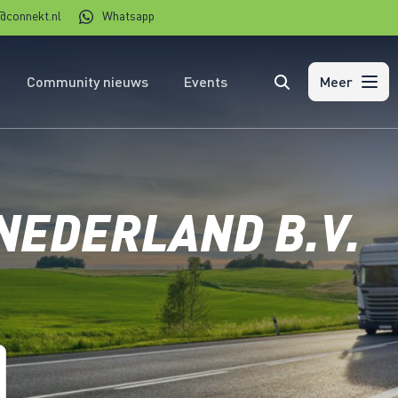
@connekt.nl
Whatsapp
Community nieuws
Events
Zoeken
Meer
EDERLAND B.V.