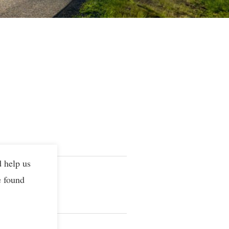
d help us
e found