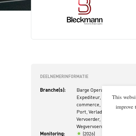
DEELNEMERINFORMATIE
Branche(s):
Barge Operator,
This websi
Expediteur, Retail of E-
commerce, Terminal of
improve 
Port, Verlader,
Vervoerder,
Wegvervoerder
Monitoring:
(2026)