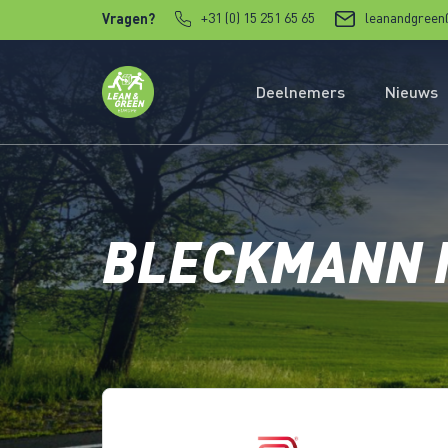
Verder naar content
+31 (0) 15 251 65 65
leanandgreen
Vragen?
Deelnemers
Nieuws
BLECKMANN N