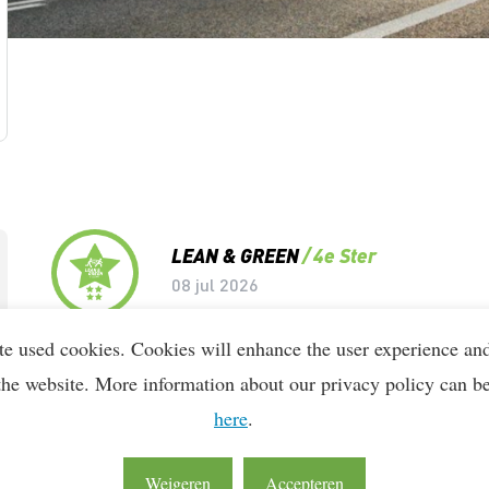
Lean & Green Milestones
LEAN & GREEN
4e Ster
08 jul 2026
te used cookies. Cookies will enhance the user experience an
LEAN & GREEN
1e Ster
the website. More information about our privacy policy can b
22 okt 2020
here
.
Weigeren
Accepteren