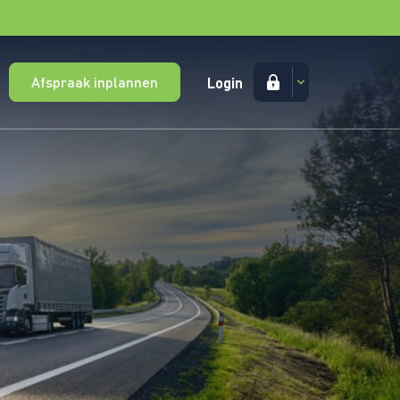
Afspraak inplannen
Login