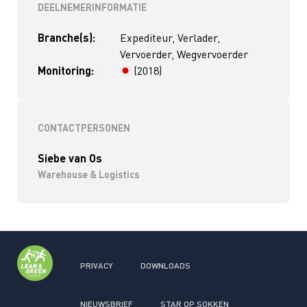
DEELNEMERINFORMATIE
Branche(s):
Expediteur, Verlader,
Vervoerder, Wegvervoerder
Monitoring:
(2018)
> 4 jaar
CONTACTPERSONEN
Siebe van Os
Warehouse & Logistics
PRIVACY
DOWNLOADS
NIEUWSBRIEF
STAR OP SOKKEN