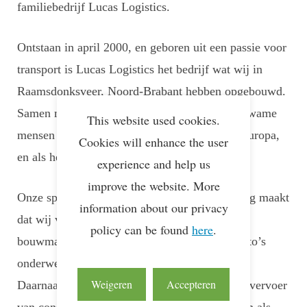
familiebedrijf Lucas Logistics.
Ontstaan in april 2000, en geboren uit een passie voor
transport is Lucas Logistics het bedrijf wat wij in
Raamsdonksveer, Noord-Brabant hebben opgebouwd.
Samen met een trouw team van uiterst vakbekwame
This website used cookies.
mensen bedienen wij onze klanten in geheel Europa,
Cookies will enhance the user
en als het moet ver daar buiten.
experience and help us
improve the website. More
Onze specialisatie in rollende of rijdende lading maakt
information about our privacy
dat wij veelal met intern transportmaterieel,
policy can be found
here
.
bouwmachines, commerciële voertuigen en auto’s
onderweg zijn in Europa.
Weigeren
Accepteren
Daarnaast is Lucas Logistics zeer actief in het vervoer