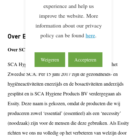
experience and help us
LEAN & GREEN
Deelnemer
16 apr 2015
improve the website. More
information about our privacy
policy can be found
here
.
Over Essity Netherlands B.V.
Over SCA Hygiene Products Zeist en Essity
Weigeren
Accepteren
SCA Hygiene Products BV maakte onderdeel uit van het
Zweedse SCA. Per 15 juni 2017 zijn de gezondheids- en
hygiëneactiviteiten enerzijds en de bosactiviteiten anderzijds
gesplitst en is SCA Hygiene Products BV verdergegaan als
Essity. Deze naam is gekozen, omdat de producten die wij
produceren zowel ‘essential’ (essentieel) als een ‘necessity’
(noodzaak) zijn voor de mensen die deze gebruiken. Als Essity
richten we ons nu volledig op het verbeteren van welzijn door