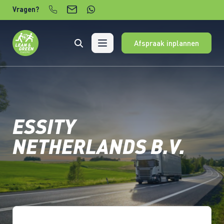
Verder naar content
Vragen?
Afspraak inplannen
ESSITY
NETHERLANDS B.V.