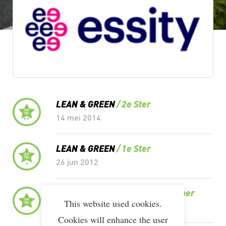
Lean & Green Milestones
LEAN & GREEN
2e Ster
14 mei 2014
LEAN & GREEN
1e Ster
26 jun 2012
LEAN & GREEN
Award Deelnemer
This website used cookies.
10 nov 2010
Cookies will enhance the user