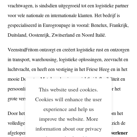
vrachtwagen, is sindsdien uitgegroeid tot een logistieke partner
voor vele nationale en internationale klanten. Het bedrijf is
gespecialiseerd in Eurogroupage in vooral: Benelux, Frankrijk,
Duitsland, Oostenrijk, Zwitserland en Noord Italië.
Veenstra|Fritom ontzorgt en creëert logistieke rust en ontzorgen
in transport, warehousing, logistieke oplossingen, zeevracht en
luchtvracht, en heeft een vestiging in het Friese Heeg en in het
mooie Deventer. Met de oplossingsgerichtheid, flexibiliteit en
persoonlijke communicatie, zorgt Veenstra|Fritom voor het
This website used cookies.
grote verschil als een betrouwbare logistieke partner.
Cookies will enhance the user
experience and help us
Door het totaalaanbod van diensten kan Veenstra|Fritom het
improve the website. More
volledige logistieke proces uit handen nemen en heeft zich de
information about our privacy
logistieke dienstverlener
afgelopen decennia bewezen als een