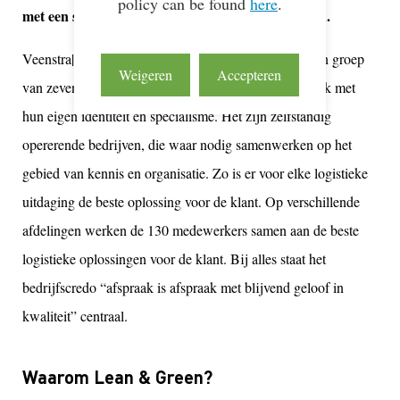
policy can be found
here
.
met een sterke focus op kwaliteit en duurzaamheid.
Veenstra|Fritom is onderdeel van de Fritom group, een groep
Weigeren
Accepteren
van zeven logistieke bedrijven met tien vestigingen: elk met
hun eigen identiteit en specialisme. Het zijn zelfstandig
opererende bedrijven, die waar nodig samenwerken op het
gebied van kennis en organisatie. Zo is er voor elke logistieke
uitdaging de beste oplossing voor de klant. Op verschillende
afdelingen werken de 130 medewerkers samen aan de beste
logistieke oplossingen voor de klant. Bij alles staat het
bedrijfscredo “afspraak is afspraak met blijvend geloof in
kwaliteit” centraal.
Waarom Lean & Green?