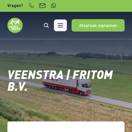
Verder naar content
Vragen?
Afspraak inplannen
VEENSTRA | FRITOM
B.V.