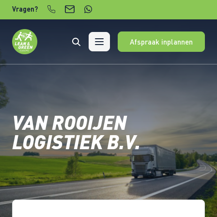
Verder naar content
Vragen?
Afspraak inplannen
VAN ROOIJEN
LOGISTIEK B.V.