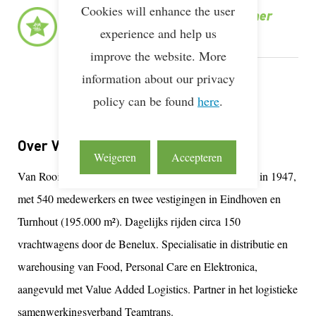
Cookies will enhance the user
LEAN & GREEN
Award Deelnemer
experience and help us
10 nov 2010
improve the website. More
LEAN & GREEN
information about our privacy
Deelnemer
12 mrt 2013
policy can be found
here
.
Over Van Rooijen Logistiek B.V.
Weigeren
Accepteren
Van Rooijen Logistiek is een familiebedrijf, opgericht in 1947,
met 540 medewerkers en twee vestigingen in Eindhoven en
Turnhout (195.000 m²). Dagelijks rijden circa 150
vrachtwagens door de Benelux. Specialisatie in distributie en
warehousing van Food, Personal Care en Elektronica,
aangevuld met Value Added Logistics. Partner in het logistieke
samenwerkingsverband Teamtrans.