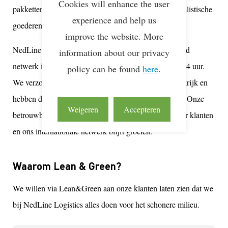
Cookies will enhance the user
pakketten, zeecontainers, enveloppen en andere specialistische
experience and help us
goederen.
improve the website. More
NedLine is een groeiend transportbedrijf met een breed
information about our privacy
netwerk in de Benelux voor snelle bezorging binnen 24 uur.
policy can be found
here
.
We verzorgen frequente ritten naar Duitsland en Frankrijk en
hebben distributielijnen naar andere Europese landen. Onze
Weigeren
Accepteren
betrouwbare en snelle service wordt gewaardeerd door klanten
en ons internationale netwerk blijft groeien.
Waarom Lean & Green?
We willen via Lean&Green aan onze klanten laten zien dat we
bij NedLine Logistics alles doen voor het schonere milieu.