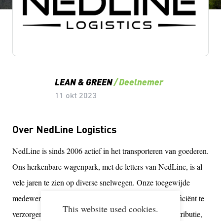
Lean & Green Milestones
LEAN & GREEN
Deelnemer
11 okt 2023
Over NedLine Logistics
NedLine is sinds 2006 actief in het transporteren van goederen.
Ons herkenbare wagenpark, met de letters van NedLine, is al
vele jaren te zien op diverse snelwegen. Onze toegewijde
medewerkers staan klaar om uw zendingen snel en efficiënt te
This website used cookies.
verzorgen. Wij bieden logistieke oplossingen voor distributie,