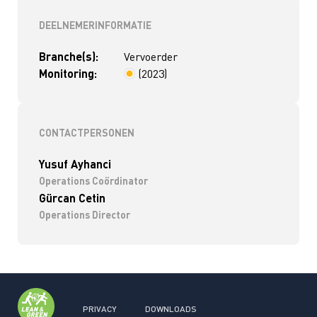
DEELNEMERINFORMATIE
Branche(s):
Vervoerder
Monitoring:
(2023)
< 4 jaar
CONTACTPERSONEN
Yusuf Ayhanci
Operations Coördinator
Gürcan Cetin
Operations Director
PRIVACY
DOWNLOADS