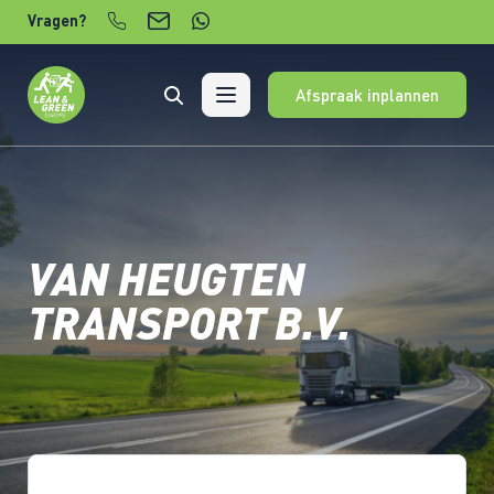
Verder naar content
Vragen?
Afspraak inplannen
VAN HEUGTEN
TRANSPORT B.V.