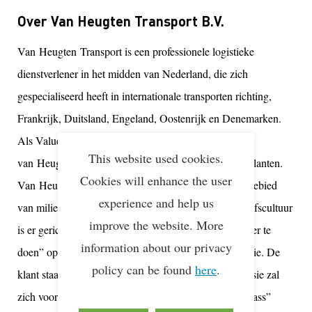
Over Van Heugten Transport B.V.
Van
Heugten
Transport is een professionele logistieke
dienstverlener in het midden van Nederland, die zich
gespecialiseerd heeft in internationale transporten richting,
Frankrijk, Duitsland, Engeland, Oostenrijk en Denemarken.
Als Value
Added
Logistics
biedt
This website used cookies.
van
Heugten
warehousing
activiteiten aan voor zijn klanten.
Cookies will enhance the user
Van
Heugten
staat voor een duurzaam beleid op het gebied
experience and help us
van milieu, mensen, service en resultaten. Onze bedrijfscultuur
improve the website. More
is er gericht op om “het samen elke dag een stapje beter te
information about our privacy
doen” op weg naar een sociale en duurzame organisatie. De
policy can be found
here
.
klant staat bij ons centraal en onze duurzaamheidsmissie zal
zich voor onze klanten gaan vertalen in een “best in class”