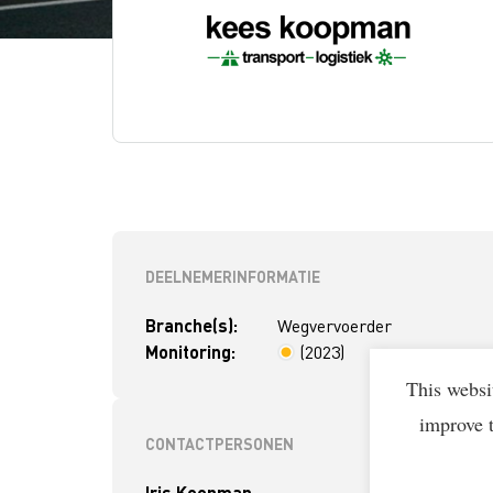
DEELNEMERINFORMATIE
Branche(s):
Wegvervoerder
Monitoring:
(2023)
< 4 jaar
This websi
improve 
CONTACTPERSONEN
Iris Koopman