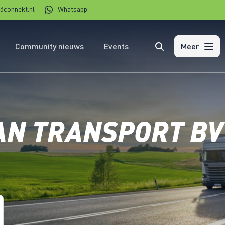
@connekt.nl
Whatsapp
Community nieuws
Events
Zoeken
Meer
AN TRANSPORT BV