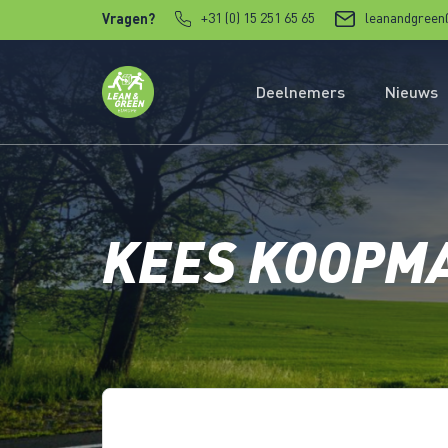
Verder naar content
+31 (0) 15 251 65 65
leanandgreen
Vragen?
Deelnemers
Nieuws
KEES KOOPM