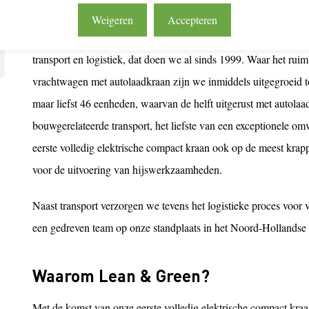
Over Kees Koopman Transport BV
Weigeren
Accepteren
Bij Kees Koopman Transport gaan we voor het volledig ontzorg
transport en logistiek, dat doen we al sinds 1999. Waar het ruim 
vrachtwagen met autolaadkraan zijn we inmiddels uitgegroeid t
maar liefst 46 eenheden, waarvan de helft uitgerust met autolaa
bouwgerelateerde transport, het liefste van een exceptionele 
eerste volledig elektrische compact kraan ook op de meest kr
voor de uitvoering van hijswerkzaamheden.
Naast transport verzorgen we tevens het logistieke proces voor 
een gedreven team op onze standplaats in het Noord-Hollands
Waarom Lean & Green?
Met de komst van onze eerste volledig elektrische compact kraan