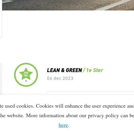
Lean & Green Milestones
LEAN & GREEN
1e Ster
06 dec 2023
LEAN & GREEN
Deelnemer
te used cookies. Cookies will enhance the user experience an
26 jun 2023
the website. More information about our privacy policy can b
here
.