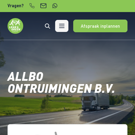
Verder naar content
Vragen?
Afspraak inplannen
ALLBO
ONTRUIMINGEN B.V.