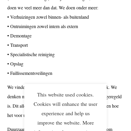
doen we veel meer dan dat. We doen onder meer:
• Verhuizingen zowel binnen- als buitenland
• Ontruimingen zowel intern als extern
• Demontage
• Transport
• Specialistische reiniging
• Opslag
• Faillissementsveilingen
We vinden een duurzame aanpak ontzettend belangrijk. We
This website used cookies.
denken mee van A tot Z en zorgen dat het in no-time geregeld
Cookies will enhance the user
is. Dit alles terwijl u achterover kunt leunen en kunt zien hoe
experience and help us
het voor u gedaan wordt.
improve the website. More
Duurzaamheid staat bij ons hoog in het vaandel. Daarom