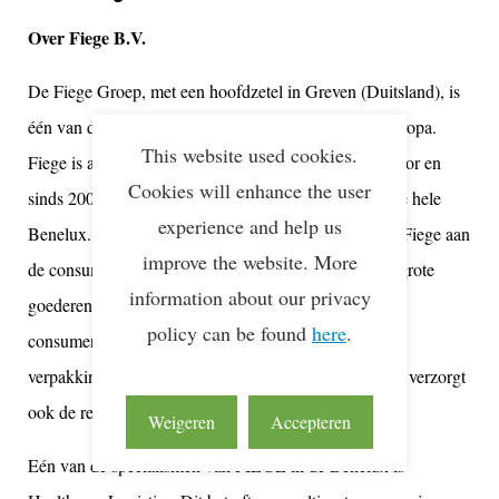
Over Fiege B.V.
De Fiege Groep, met een hoofdzetel in Greven (Duitsland), is
één van de leidende logistieke dienstverleners van Europa.
This website used cookies.
Fiege is al sinds 1968 actief in de home deliveries sector en
Cookies will enhance the user
sinds 2003 verzorgt het next-day home deliveries in de hele
experience and help us
Benelux. Binnen het 2-Man Handling netwerk levert Fiege aan
improve the website. More
de consument thuis o.a. wit- en bruingoed en andere grote
information about our privacy
goederen. Fiege levert op de gewenste plaats van de
policy can be found
here
.
consument, installeert de goederen, neemt
verpakkingsmateriaal en het oude toestel weer mee en verzorgt
ook de retourcontrole en –afhandeling.
Weigeren
Accepteren
Eén van de specialismen van FIEGE in de Benelux is