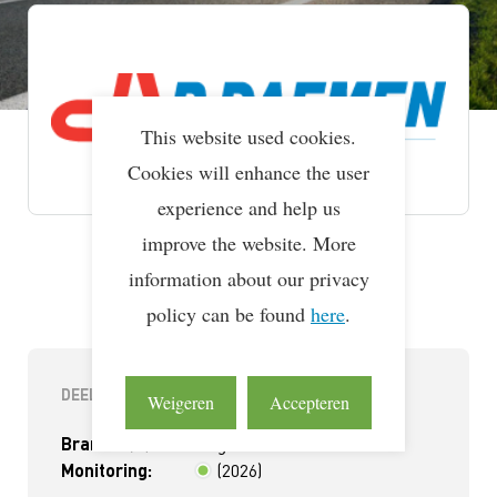
This website used cookies.
Cookies will enhance the user
experience and help us
improve the website. More
Lean & Green Milestones
LEAN & GREEN
Deelnemer
information about our privacy
22 mei 2026
policy can be found
here
.
DEELNEMERINFORMATIE
Weigeren
Accepteren
Branche(s):
Wegvervoerder
Monitoring:
(2026)
< 2 jaar