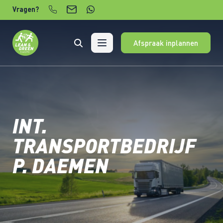
Verder naar content
Vragen?
Afspraak inplannen
INT.
TRANSPORTBEDRIJF
P. DAEMEN