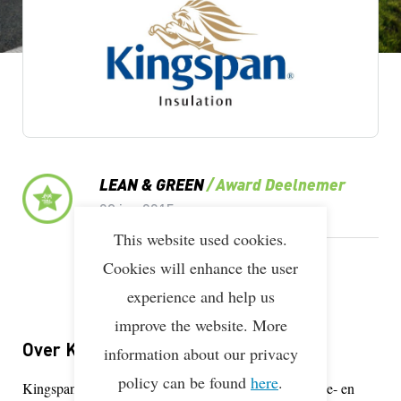
Lean & Green Milestones
LEAN & GREEN
Award Deelnemer
03 jun 2015
This website used cookies.
LEAN & GREEN
Deelnemer
Cookies will enhance the user
19 mei 2015
experience and help us
improve the website. More
Over Kingspan Insulation B.V.
information about our privacy
policy can be found
here
.
Kingspan is een wereldleider op het gebied van isolatie- en