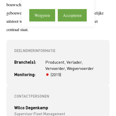
bouwschiloplossingen voor hoogwaardige, duurzame
gebouwen. We mikken op een toekomst zonder schadelijke
Weigeren
Accepteren
uitstoot waarin het welzijn van de mens en onze planeet
centraal staat.
DEELNEMERINFORMATIE
Branche(s):
Producent, Verlader,
Vervoerder, Wegvervoerder
Monitoring:
(2015)
> 4 jaar
CONTACTPERSONEN
Wilco Degenkamp
Supervisor Fleet Management