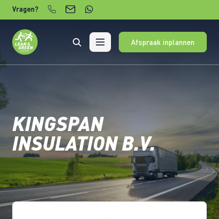
Verder naar content
Vragen?
Afspraak inplannen
KINGSPAN
INSULATION B.V.