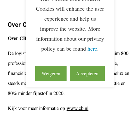
28 mrt 2013
Cookies will enhance the user
experience and help us
Over CB Logistics
improve the website. More
Over CB
information about our privacy
policy can be found
here
.
De logistieke expert voor Media en Healthcare. Met ruim 800
professionals in logistiek, e-fulfilment, e-
bookdistributie
,
financiële- en informatiediensten werken we in de Benelux en
Weigeren
Accepteren
steeds meer daarbuiten. CB gaat voor 40% CO2-reductie en
80% minder fijnstof in 2020.
Kijk voor meer informatie op
www.cb.nl