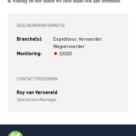
ik volledig en hier zullen we onze naam ook aan verbinden.’
DEELNEMERINFORMATIE
Branche(s):
Expediteur, Vervoerder,
Wegvervoerder
Monitoring:
(2020)
> 4 jaar
CONTACTPERSONEN
Roy van Verseveld
Operations Manager