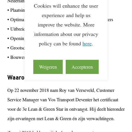
Nederland maken:
Cookies will enhance the user
• Plaatsing van 2000+ zonnepanelen
experience and help us
• Optimale belading met zo min mogelijk lege kilometers
improve the website. More
• Uitbreiding vervoer naar Scandinavië per spoor
information about our privacy
• Opening eigen Inland Terminal
policy can be found
here
.
• Grootschalig HVO gebruik
• Bouwen van twee waterstof vrachtwagens
Weigeren
Accepteren
Waarom Lean & Green?
Op 22 november 2018 nam Roy van Verseveld, Customer
Service Manager van Vos Transport Deventer het certificaat
voor de 3e Lean & Green Star in ontvangst. Hij deelt hieronder
zijn ervaringen met Lean & Green én zijn verwachtingen.