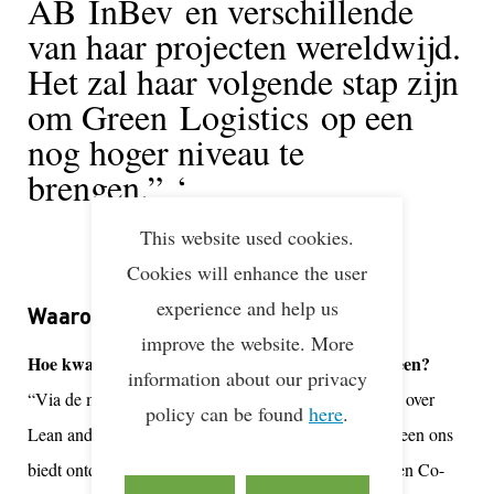
AB
InBev
en verschillende
van haar projecten wereldwijd.
Het zal haar volgende stap zijn
om Green
Logistics
op een
nog hoger niveau te
brengen.”
This website used cookies.
Cookies will enhance the user
experience and help us
Waarom Lean & Green?
improve the website. More
Hoe kwam AB Inbev in contact met Lean and Green?
information about our privacy
“Via de media hadden we natuurlijk al veel vernomen over
policy can be found
here
.
Lean and Green. Maar de grote kans die Lean and Green ons
biedt ontdekten we pas echt tijdens het Lean and Green Co-