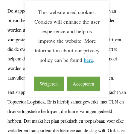
De stappen kunnen parallel aan elkaar of, afhankelijk van
This website used cookies.
bijvoorbeeld interesse in een specifiek onderwerp, eerder
Cookies will enhance the user
worden uitgevoerd. Wel zit er een gedachte achter de
experience and help us
voorgestelde route. Het stappenplan is bedoeld om bedrijven
improve the website. More
die de overstap willen maken naar zero emissie transport te
information about our privacy
helpen: door een overzicht te geven waaraan gedacht moet
policy can be found
here
.
worden én daar waar beschikbaar te verwijzen naar
aanvullende informatie om verder de diepte in te kunnen.
Weigeren
Accepteren
Het stappenplan is door CE Delft ontwikkeld, in opdracht van
Topsector Logistiek. Er is hierbij samengewerkt met TLN en
diverse logistieke bedrijven, die hun ervaringen gedeeld
hebben. Dat maakt het plan praktisch en toepasbaar, voor elke
verlader en transporteur die hiermee aan de slag wilt. Ook is er