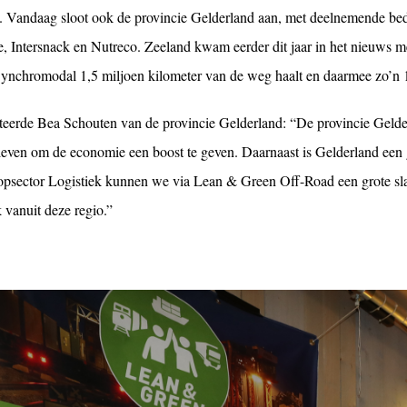
. Vandaag sloot ook de provincie Gelderland aan, met deelnemende bed
e, Intersnack en Nutreco. Zeeland kwam eerder dit jaar in het nieuws m
ynchromodal 1,5 miljoen kilometer van de weg haalt en daarmee zo’n 
eerde Bea Schouten van de provincie Gelderland: “De provincie Geld
sleven om de economie een boost te geven. Daarnaast is Gelderland ee
opsector Logistiek kunnen we via Lean & Green Off-Road een grote s
k vanuit deze regio.”