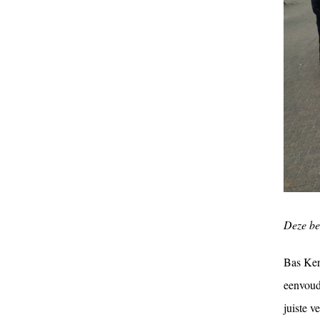
Deze be
Bas Ker
eenvoud
juiste v