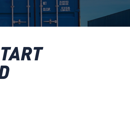
START
D