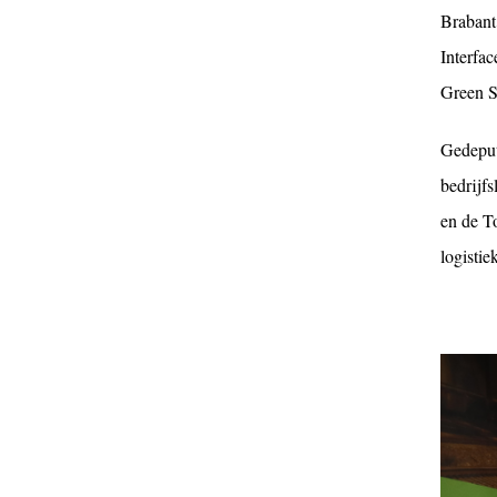
Brabant
Interfac
Green S
Gedeput
bedrijf
en de T
logistie