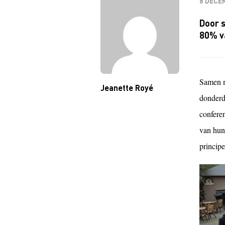
8 DECE
Door s
80% v
Samen me
Jeanette Royé
donderd
confere
van hun
principe