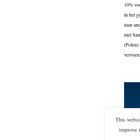
10% voo
in het 
naar an
met Sam
(Polen)
vervoerd
This websi
improve 