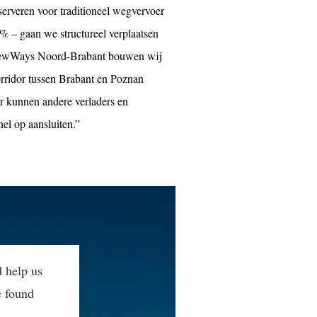
serveren voor traditioneel wegvervoer
% – gaan we structureel verplaatsen
a NewWays Noord-Brabant bouwen wij
rridor tussen Brabant en Poznan
r kunnen andere verladers en
el op aansluiten.”
d help us
e found