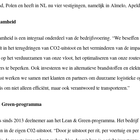
nd
, Polen
en
heeft
in NL
nu vier
vestigingen
,
namelijk
in Almelo, Apel
amheid
mheid is een integraal onderdeel van de bedrijfsvoering. “We beseffen d
lt in het terugdringen van CO2-uitstoot en het verminderen van de impa
in op het verduurzamen van onze vloot, het optimaliseren van onze route
rs te beperken. Ook investeren we in alternatieve brandstoffen en elekt
st werken we samen met klanten en partners om duurzame logistieke o
is om niet alleen efficiënt, maar ook verantwoord te transporteren.”
 Green-programma
s sinds 2013 deelnemer aan het Lean & Green-programma. Het bedrijf 
en in de eigen C02-uitstoot. “Door je uitstoot per rit, per voertuig en per