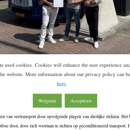
te used cookies. Cookies will enhance the user experience an
the website. More information about our privacy policy can b
here
.
Koel-
en
Vriestransporten
B.V.
houdt
zich
nationaal
en
internationaal
be
onditioneerde
levensmiddelen
. Het
bedrijf
werd
in 1913
opgericht
in Vr
Weigeren
Accepteren
t transport van
levende
varkens
en
levend
rundvlees
. Eind
jaren
negent
ten
van
veetransport
door
opvolgende
plagen
van
dierlijke
ziekten
. Het
fose
door, door
zich
voortaan
te
richten
op
geconditioneerd
transport.