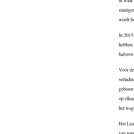
in waar 
zuinige
wordt he
In 2015
hebben 
halverw
Voor de
verladin
gebouwd
op elka
het wag
Het Lea
van tra