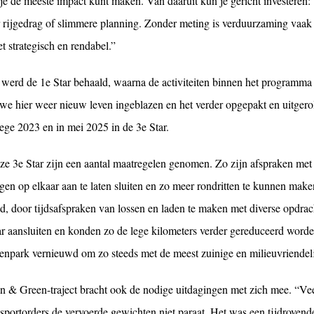
je de meeste impact kunt maken. Van daaruit kun je gericht investeren:
r rijgedrag of slimmere planning. Zonder meting is verduurzaming vaa
t strategisch en rendabel.”
 werd de 1e Star behaald, waarna de activiteiten binnen het programma 
we hier weer nieuw leven ingeblazen en het verder opgepakt en uitgerold
ege 2023 en in mei 2025 in de 3e Star.
ze 3e Star zijn een aantal maatregelen genomen. Zo zijn afspraken met
gen op elkaar aan te laten sluiten en zo meer rondritten te kunnen maken
, door tijdsafspraken van lossen en laden te maken met diverse opdrac
ar aansluiten en konden zo de lege kilometers
verder gereduceerd word
enpark vernieuwd om zo steeds met de me
e
st zuinige en milieuvriendel
n & Green-traject bracht ook de nodige uitdagingen met zich mee. “Vee
nsportorders de vervoerde gewichten niet paraat. Het was een tijdrov