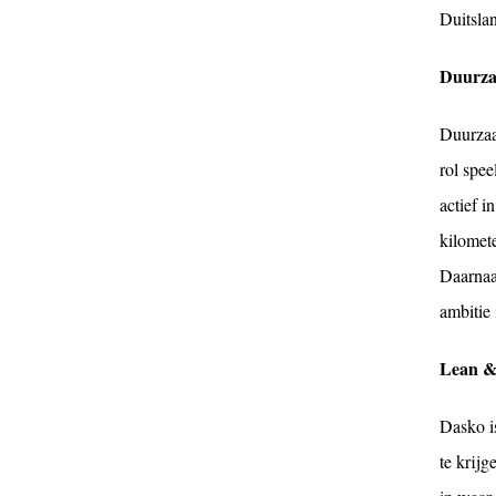
Duitsla
Duurza
Duurzaa
rol spee
actief 
kilomete
Daarnaa
ambitie 
Lean &
Dasko i
te krijg