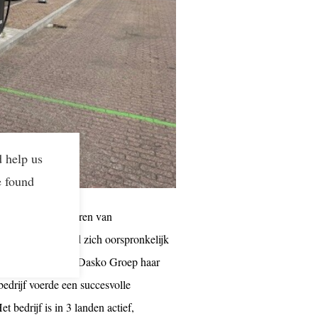
d help us
e found
zig
met het
vervoeren
van
iezenveen
en
hield
zich
oorspronkelijk
ig
beëindigde
de Dasko Groep
haar
bedrijf
voerde
een
succesvolle
Het
bedrijf
is in 3
landen
actief
,