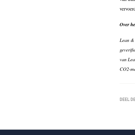
vervoer
Over h
Lean & 
geverifi
van Lea
CO2-me
DEEL D