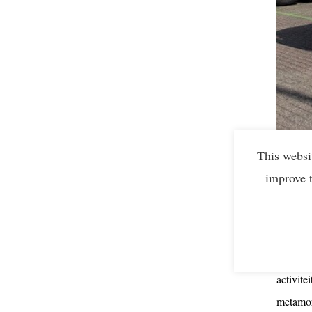
This websi
improve 
Dasko 
(on)
gec
bezig
me
activitei
metamor