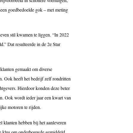
 bijvoorbeeld in schonere voertuigen,
k een goedbedoelde gok – met meting
even stil kwamen te liggen. “In 2022
.” Dat resulteerde in de 2e Star
 klanten gemaakt om diverse
. Ook heeft het bedrijf zelf rondritten
htgevers. Hierdoor konden deze beter
en
. Ook wordt ieder jaar een kwart van
ijke motoren te rijden.
l klanten hebben bij het aanleveren
ende klus om onderbouwde gemiddeld