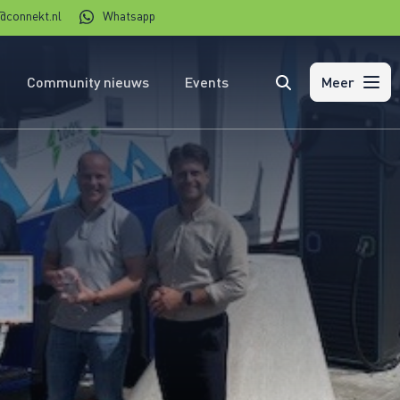
@connekt.nl
Whatsapp
Community nieuws
Events
Zoeken
Meer