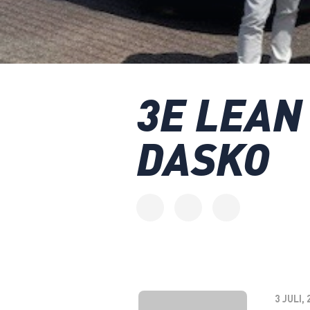
3E LEAN
DASKO
3 JULI,