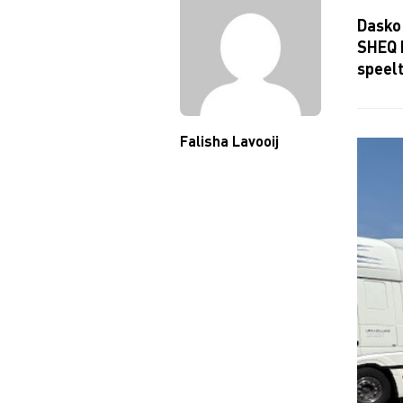
Dasko 
SHEQ M
speelt
Falisha Lavooij