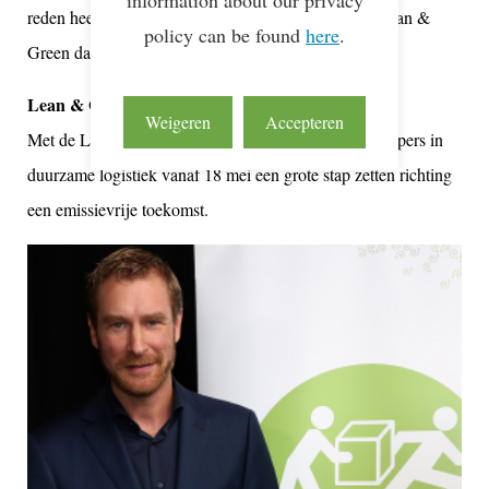
information about our privacy
reden heeft de Topsector Logistiek het programma Lean &
policy can be found
here
.
Green dan ook als speerpunt omarmd.
Lean & Green Logistics 3e Star
Weigeren
Accepteren
Met de Lean & Green Logistics 3e Star kunnen koplopers in
duurzame logistiek vanaf 18 mei een grote stap zetten richting
een emissievrije toekomst.