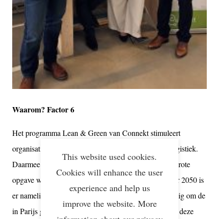
Waarom? Factor 6
Het programma Lean & Green van Connekt stimuleert
organisaties tot het verduurzamen van mobiliteit en logistiek.
This website used cookies.
Daarmee leveren zij een belangrijke bijdrage aan de grote
Cookies will enhance the user
opgave waar de logistiek in Nederland voor staat: voor 2050 is
experience and help us
er namelijk een
factor 6
productiviteitsverbetering nodig om de
improve the website. More
in Parijs gemaakte klimaatafspraken te realiseren. Om deze