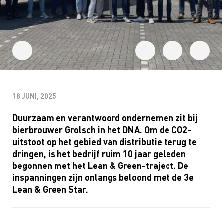
18 JUNI, 2025
Duurzaam
en
verantwoord
ondernemen
zit
bij
bierbrouwer
Grolsch in het DNA. Om de CO
2
-
uitstoot op het
gebied
van
distributie
terug
te
dringen
, is het
bedrijf
ruim
10
jaar
geleden
begonnen
met het Lean & Green-
traject
. De
inspanningen
zijn
onlangs
beloond
met de 3e
Lean & Green Star.