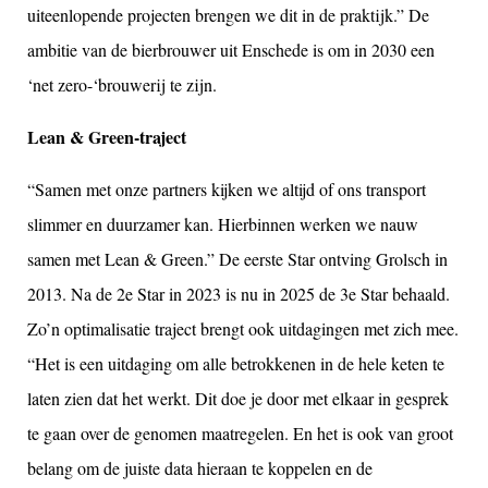
uiteenlopende projecten brengen we dit in de praktijk.” De
ambitie van de bierbrouwer uit Enschede is om in 2030 een
‘net zero-‘brouwerij te zijn.
Lean & Green-traject
“Samen met
onze
partners
kijken
we
altijd
of
ons
transport
slimmer
en
duurzamer
kan.
Hierbinnen
werken
we
nauw
samen
met Lean & Green.”
De
eerste
Star
ontving
Grolsch in
2013. Na de 2e Star in 2023 is
nu
in 2025 de 3e Star
behaald
.
Zo’n
optimalisatie
traject
brengt
ook
uitdagingen
met
zich
mee.
“Het is
een
uitdaging
om alle
betrokkenen
in de hele
keten
te
laten
zien
dat
het
werkt
. Dit doe je door met
elkaar
in
gesprek
te
gaan
over de
genomen
maatregelen
.
En
het is
ook
van
groot
belang
om de
juiste
data
hieraan
te
koppelen
en
de