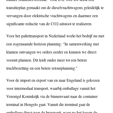
t
ransitieplan
gemaakt
om de
dieselvrachtwagens
geleidelijk
te
vervangen
door
elektrische
vrachtwagens
en
daarmee
een
significante
reductie
van de CO
2
-uitstoot
te
realiseren
.
Voor het
pallettransport
in Nederland
werkt
het
bedrijf
nu met
een
zogenaamde
horizon planning. “In
samenwerking
met
klanten
ontvangen
we
orders
eerder
en
kunnen
we direct
vooruit
plannen
. Dit
leidt
onder
meer
tot
een
betere
truckbezetting
en
een
betere
retourplanning
.”
Voor de import
en
export van
en
naar
Engeland is
gekozen
voor
intermodaal
transport,
waarbij
emballage
vanuit
het
Verenigd
Koninkrijk
via de
binnenvaart
naar
de
container
terminal in Hengelo
gaat
.
Vanuit
d
i
e terminal
gaat
de
emballage
direct
naar
de
brouwerij
,
waar
na
het
lossen
de