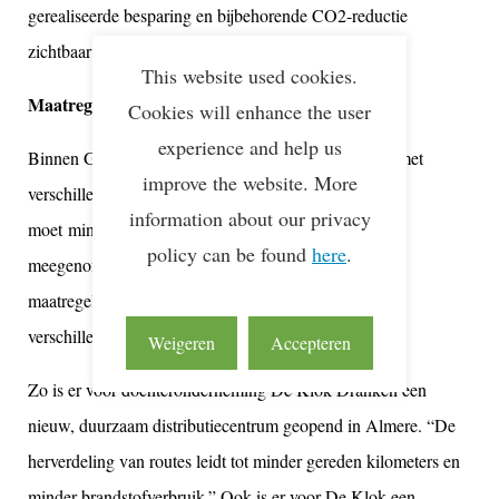
gerealiseerde
besparing
en
bijbehorende
CO
2
-reductie
zichtbaar
te
maken
.”
This website used cookies.
Maatregelen
Cookies will enhance the user
experience and help us
Binnen Grolsch
en De Klok dranken
wordt gewerkt met
improve the website. More
verschillende distributiestromen. Voor de 3e Star
information about our privacy
moet
minimaal 75% van
de
transportstromen
zijn
policy can be found
here
.
meegenomen
in de metingen
. Grolsch heeft diverse
maatregelen genomen voor
het optima
liseren van
de
verschillende stromen.
Weigeren
Accepteren
Zo is er
voor
dochteronderneming
De Klok
Dranken
een
nieuw
,
duurzaam
distributiecentrum
geopend
in Almere. “
De
herverdeling
van routes
leidt
tot minder
gereden
kilometers
en
minder
brandstofverbruik
.” Ook is er
voor
De Klok
een