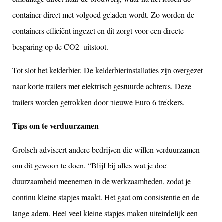
container direct met
volgoed
geladen
wordt
.
Zo
worden
de
containers
efficiënt
ingezet
en
d
it
zorgt
voor
een
directe
besparing
op
de
CO
2
–
uitstoot
.
Tot slot het
kelderbier
. De
kelderbierinstallaties
zijn
overgezet
naar
korte
trailers met
elektrisch
gestuurde
achteras
.
De
ze
trailers
worden
getrokken
door
nieuwe
Euro 6 trekkers.
Tips om te verduurzamen
Grolsch adviseert andere bedrijven die willen verduurzamen
om dit gewoon te doen. “Blijf bij alles wat je doet
duurzaamheid meenemen in de werkzaamheden, zodat je
continu kleine stapjes maakt. Het gaat om consistentie en de
lange adem. Heel veel kleine stapjes maken uiteindelijk een