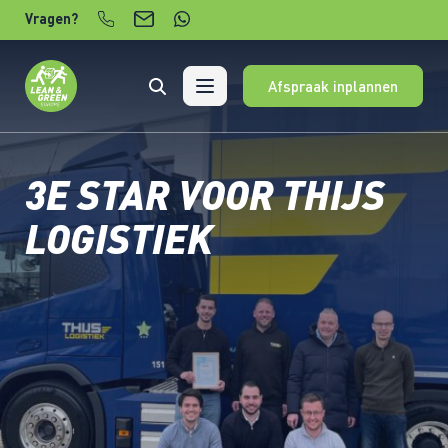
Verder naar content
Vragen?
Afspraak inplannen
3E STAR VOOR THIJS
LOGISTIEK