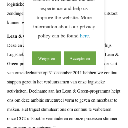
logistieke partners via nachtelijke pendels, waardoor
experience and help us
zendingen binnen de Benelux met aanzienlijk minder uitstoot
improve the website. More
kunnen worden vervoerd.
information about our privacy
policy can be found
here
.
Lean & Green-traject
Deze en andere maatregelen hebben ertoe geleid dat Thijs
Logistiek in oktober van dit jaar de 3e Star binnen het Lean &
Weigeren
Accepteren
Green-programma in ontvangst mocht nemen. “Sinds de start
van onze deelname op 31 december 2011 hebben we continu
stappen gezet in het verduurzamen van onze logistieke
activiteiten. Deelname aan het Lean & Green-programma helpt
ons om deze ambitie structureel vorm te geven en meetbaar te
maken. Het traject stimuleert ons om continu te verbeteren,
onze CO2-uitstoot te verminderen en onze processen slimmer
en groener te organiseren.”