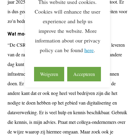
This website used cookies.
jaar 2025 moeten gaan rapporteren over hun CO2-uitstoot. Er
Cookies will enhance the user
is dus geen tijd te verliezen, als je de logistieke activiteiten voor
experience and help us
zo’n bedrijf uitvoert. ”
improve the website. More
Wat moet er nog gebeuren?
information about our privacy
“De CSRD is best complexe wet- en regelgeving. Het leveren
policy can be found
here
.
van de rapportages is niet iets dat je van de ene op de andere
dag kunt realiseren. Niet iedereen heeft de digitale
infrastructuur al op orde om die rapportage goed te kunnen
Weigeren
Accepteren
doen. Er worden flinke stappen gezet, maar je ziet aan de
andere kant dat er ook nog heel veel bedrijven zijn die het
nodige te doen hebben op het gebied van digitalisering en
dataverwerking. Er is veel hulp en kennis beschikbaar. Gebruik
die kennis, is mijn advies. Praat met collega-ondernemers over
de wijze waarop zij hiermee omgaan. Maar zoek ook je