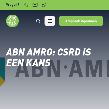
Verder naar content
Vragen?
Afspraak inplannen
ABN AMRO: CSRD IS
EEN KANS