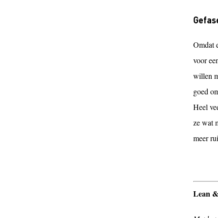
Gefas
Omdat er
voor een
willen m
goed om 
Heel vee
ze wat 
meer ru
Lean &