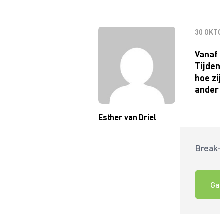
30 OKT
Vanaf 
Tijden
hoe z
ander 
Esther van Driel
Break-
Ga