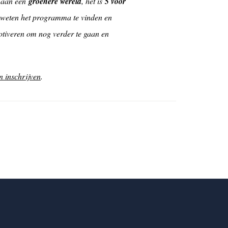
r aan een
groenere wereld
, het is
5 voor
or weten het programma te vinden en
otiveren om nog verder te gaan en
n inschrijven
.