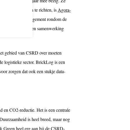
ar tot anderhalf jaar mee bezig. Ze
n en efficiënt in te richten, is
Agora-
et hele projectmanagement rondom de
4 gelanceerd en is een samenwerking
 het gebied van CSRD over moeten
e logistieke sector. BrickLog is een
rvoor zorgen dat ook een stukje data-
id en CO2-reductie. Het is een centrale
. Duurzaamheid is heel breed, maar nog
n & Green heel erg aan bij de CSRD-