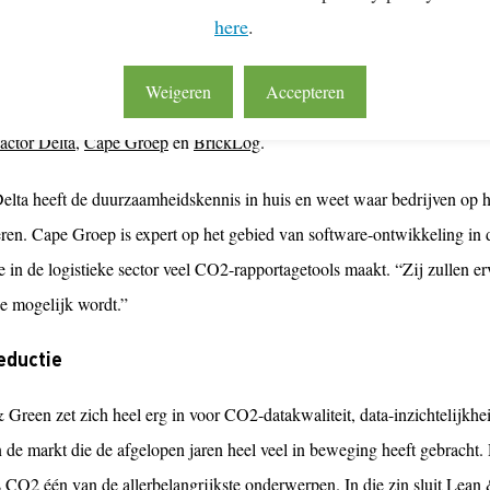
 “Bedrijven moeten op die CSRD gaan voorbereiden. Daar zijn ze zo’n ja
here
.
an heel veel rapportage-eisen gaan voldoen. Om dat proces te stroomlijne
cht. Agora-Z is software die het bedrijven gemakkelijker maakt om h
Weigeren
Accepteren
ficiënt en overzichtelijk in te richten.” De software is 1 oktober 202
actor Delta
,
Cape Groep
en
BrickLog
.
Delta heeft de duurzaamheidskennis in huis en weet waar bedrijven op
ren. Cape Groep is expert op het gebied van software-ontwikkeling in d
ie in de logistieke sector veel CO2-rapportagetools maakt. “Zij zullen e
ie mogelijk wordt.”
eductie
Green zet zich heel erg in voor CO2-datakwaliteit, data-inzichtelijkhe
in de markt die de afgelopen jaren heel veel in beweging heeft gebracht
is CO2 één van de allerbelangrijkste onderwerpen. In die zin sluit Lea