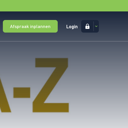
Afspraak inplannen
Login