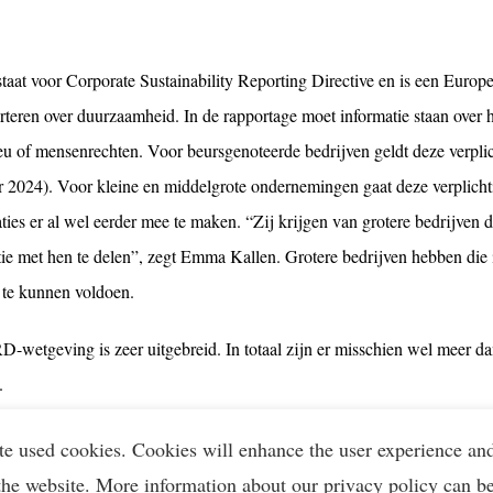
at voor Corporate Sustainability Reporting Directive en is een Europes
rteren over duurzaamheid. In de rapportage moet informatie staan over 
ieu of mensenrechten. Voor beursgenoteerde bedrijven geldt deze verplic
r 2024). Voor kleine en middelgrote ondernemingen gaat deze verplichti
ties er al wel eerder mee te maken. “Zij krijgen van grotere bedrijven 
tie met hen te delen”, zegt Emma Kallen. Grotere bedrijven hebben die 
n te kunnen voldoen.
-wetgeving is zeer uitgebreid. In totaal zijn er misschien wel meer da
.
-Z
te used cookies. Cookies will enhance the user experience an
the website. More information about our privacy policy can b