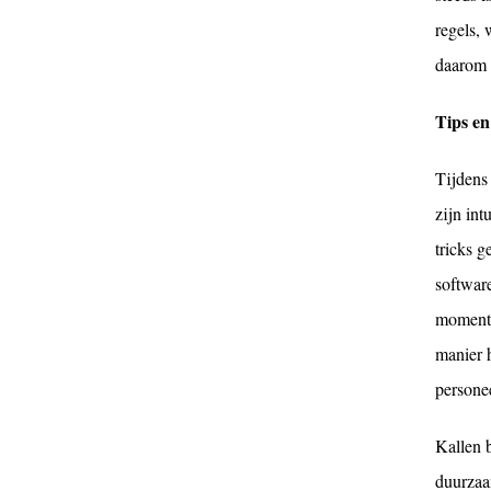
regels,
daarom b
Tips en
Tijdens
zijn in
tricks g
software
moment 
manier h
persone
Kallen b
duurzaam