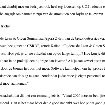
 want daarbij moeten bedrijven ook heel erg focussen op CO2-reductie en
elangrijk om partner te zijn van de summit en een bijdrage te leveren.
 tricks
 de Lean & Green Summit zal Agora-Z één van de break-outsessies verzo
tussen bezig met de CSRD”, vertelt Kallen. “Tijdens de Lean & Green S
even. Hoe pak je dit nu efficiënt aan op de lange termijn? Hoe kun je di
 daar in de praktijk een bijdrage aan leveren? Als je aan zoveel eisen 
door de bomen het bos niet meer. Software kan helpen om het proces te
iermee aan de slag te gaan, zonder dat je daarmee je eigen personeel te
el moet aannemen.”
enadrukt dat dit niet een eenmalig iets is. “Vanaf 2026 moeten bedrijve
heid. Dan is het maar beter dat je goed nadenkt over hoe je dat goed ga