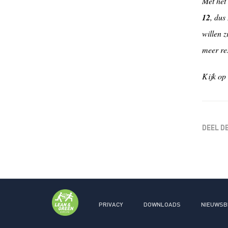
Met het
12
, dus
willen 
meer re
Kijk op
DEEL D
PRIVACY
DOWNLOADS
NIEUWSB