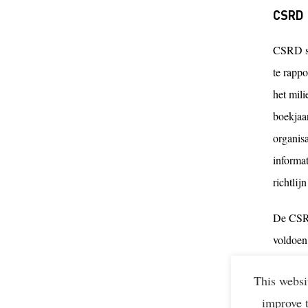
CSRD
CSRD sta
te rappo
het mil
boekjaa
organisa
informa
richtlij
De CSRD
voldoen
Agora
This websi
improve 