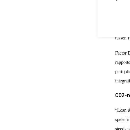
Kallen:
moeten a
Z
opgeri
CSRD ef
tussen
F
Factor 
rapporte
partij d
integrat
CO2-r
“Lean & 
speler 
steeds 