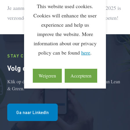
This website used cookies.
Je aanmelding voor de Lean & Green Summit 2025 is
Cookies will enhance the user
verzonden. We kijken ernaar uit om je te ontmoeten!
experience and help us
improve the website. More
information about our privacy
policy can be found
here
.
STAY CONNEKTED
Volg ons op LinkedIn
Weigeren
Accepteren
Klik op de button voor de LinkedIn bedrijfpspagina van Lean
& Green.
Ga naar LinkedIn