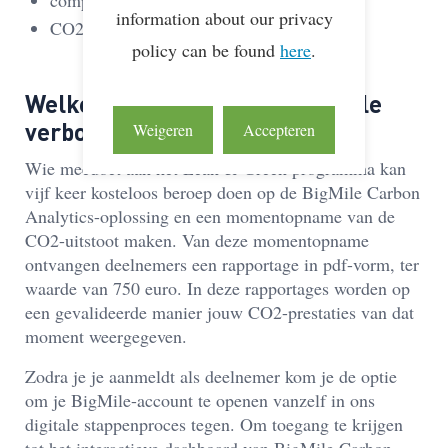
compliant te zijn met de CSRD-wetgeving;
information about our privacy
CO2-data te delen in de supply chain.
policy can be found
here
.
Welke kosten zijn er aan BigMile
verbonden?
Weigeren
Accepteren
Wie meedoet aan het Lean & Green programma kan
vijf keer kosteloos beroep doen op de BigMile Carbon
Analytics-oplossing en een momentopname van de
CO2-uitstoot maken. Van deze momentopname
ontvangen deelnemers een rapportage in pdf-vorm, ter
waarde van 750 euro. In deze rapportages worden op
een gevalideerde manier jouw CO2-prestaties van dat
moment weergegeven.
Zodra je je aanmeldt als deelnemer kom je de optie
om je BigMile-account te openen vanzelf in ons
digitale stappenproces tegen. Om toegang te krijgen