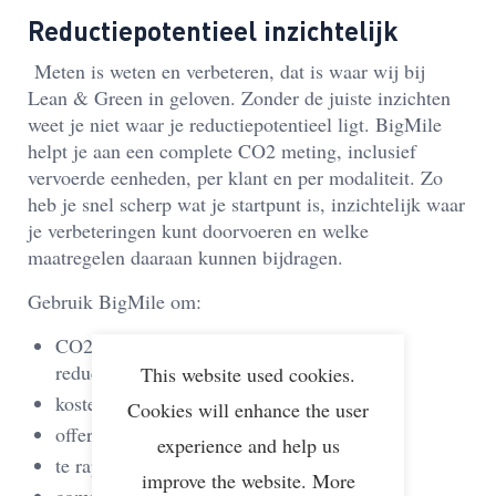
Reductiepotentieel inzichtelijk
Meten is weten en verbeteren, dat is waar wij bij
Lean & Green in geloven. Zonder de juiste inzichten
weet je niet waar je reductiepotentieel ligt. BigMile
helpt je aan een complete CO2 meting, inclusief
vervoerde eenheden, per klant en per modaliteit. Zo
heb je snel scherp wat je startpunt is, inzichtelijk waar
je verbeteringen kunt doorvoeren en welke
maatregelen daaraan kunnen bijdragen.
Gebruik BigMile om:
CO2-uitstoot inzichtelijk te maken en
reductiepotentieel te identificeren;
This website used cookies.
kosten te besparen;
Cookies will enhance the user
offertes of tenders door te rekenen;
experience and help us
te rapporteren over CO2-uitstoot;
improve the website. More