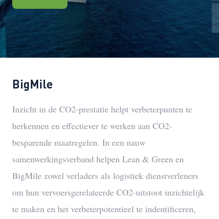
BigMile
Inzicht in de CO2-prestatie helpt verbeterpunten te
herkennen en effectiever te werken aan CO2-
besparende maatregelen. In een nauw
samenwerkingsverband helpen Lean & Green en
BigMile zowel verladers als logistiek dienstverleners
om hun vervoersgerelateerde CO2-uitstoot inzichtelijk
te maken en het verbeterpotentieel te indentificeren,