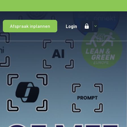
Afspraak inplannen
Login