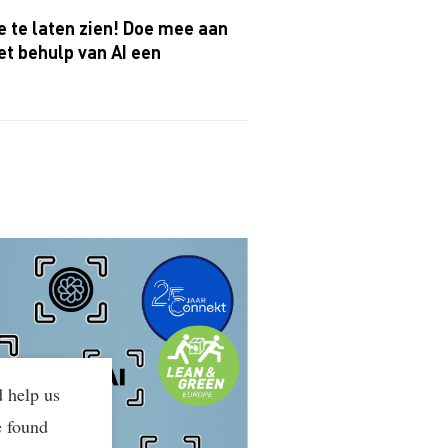
ie te laten zien! Doe mee aan
t behulp van AI een
d help us
e found