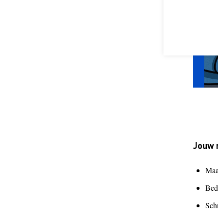
Jouw 
Maa
Bed
Schr