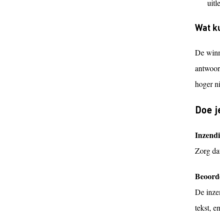
uitl
Wat k
De winn
antwoord
hoger ni
Doe j
Inzend
Zorg da
Beoord
De inze
tekst, 