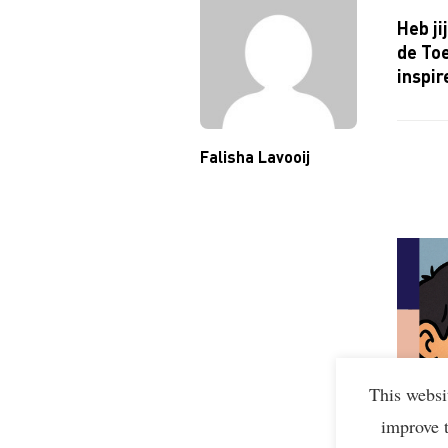
Heb ji
de To
inspir
Falisha Lavooij
This websi
improve 