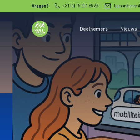
Verder naar content
+31 (0) 15 251 65 65
leanandgreen
Vragen?
Deelnemers
Nieuws