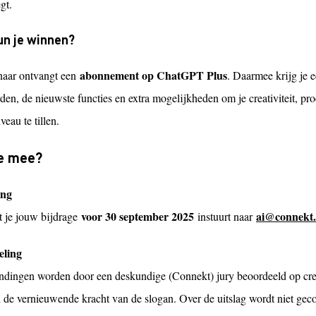
egt.
un je winnen?
abonnement op ChatGPT Plus
aar ontvangt een
. Daarmee krijg je e
en, de nieuwste functies en extra mogelijkheden om je creativiteit, pro
veau te tillen.
e mee?
ing
voor 30 september 2025
ai@connekt.
t je jouw bijdrage
instuurt naar
eling
ndingen worden door een deskundige (Connekt) jury beoordeeld op crea
en de vernieuwende kracht van de slogan. Over de uitslag wordt niet gec