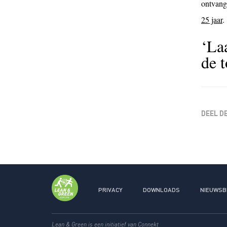
ontvangt
25 jaar
.
Laa
de t
DEEL D
PRIVACY
DOWNLOADS
NIEUWSB
Lean & Green is een initiatief van
Connekt