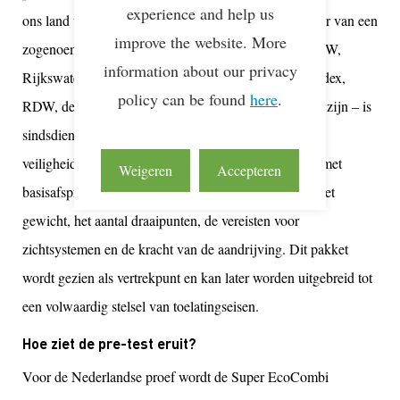
experience and help us
ons land verantwoord kunnen rijden. Onder de noemer van een
improve the website. More
zogenoemd SEC-kernteam – waarin onder andere IenW,
information about our privacy
Rijkswaterstaat, het Havenbedrijf Rotterdam, evofenedex,
policy can be found
here
.
RDW, de RAI Vereniging en TLN vertegenwoordigd zijn – is
sindsdien gewerkt aan een kader met regels en
veiligheidsvoorwaarden. Inmiddels ligt er een pakket met
Weigeren
Accepteren
basisafspraken over onder meer de maximale lengte, het
gewicht, het aantal draaipunten, de vereisten voor
zichtsystemen en de kracht van de aandrijving. Dit pakket
wordt gezien als vertrekpunt en kan later worden uitgebreid tot
een volwaardig stelsel van toelatingseisen.
Hoe ziet de pre-test eruit?
Voor de Nederlandse proef wordt de Super EcoCombi