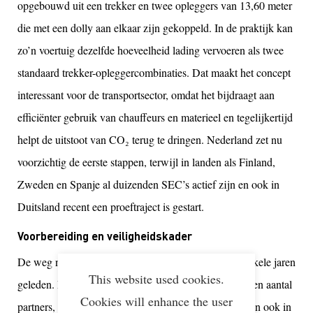
opgebouwd uit een trekker en twee opleggers van 13,60 meter
die met een dolly aan elkaar zijn gekoppeld. In de praktijk kan
zo’n voertuig dezelfde hoeveelheid lading vervoeren als twee
standaard trekker-opleggercombinaties. Dat maakt het concept
interessant voor de transportsector, omdat het bijdraagt aan
efficiënter gebruik van chauffeurs en materieel en tegelijkertijd
helpt de uitstoot van CO₂ terug te dringen. Nederland zet nu
voorzichtig de eerste stappen, terwijl in landen als Finland,
Zweden en Spanje al duizenden SEC’s actief zijn en ook in
Duitsland recent een proeftraject is gestart.
Voorbereiding en veiligheidskader
De weg naar de eerste inzet in Nederland begon al enkele jaren
This website used cookies.
geleden. In 2019 nam TLN het initiatief, samen met een aantal
Cookies will enhance the user
partners, om te onderzoeken of deze langere voertuigen ook in