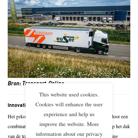
Bron: Transport-Online
This website used cookies.
Cookies will enhance the user
Innovatie op het trailerdak
experience and help us
Het gekozen ‘Endurance-systeem’ onderscheidt zich door een
improve the website. More
combinatie van batterijtechnologie en zonnepanelen op het dak
information about our privacy
van de trailer. Deze hybride vorm van energieopwekking