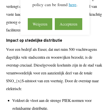
policy can be found
here
.
verlengt de inzetduur en vermindert de afhankelijkheid van
vaste laadpunten. Volgens de fabrikant is het systeem krachtig
genoeg om meer dan 24 uur lang diepvriestransport te
Weigeren
Accepteren
faciliteren op een enkele acculading.
Impact op stedelijke distributie
Voor een bedrijf als Euser, dat met ruim 500 vrachtwagens
dagelijks vele stadscentra en woonwijken bezoekt, is de
overstap cruciaal. Dieselgevoede koelunits zijn in de stad vaak
verantwoordelijk voor een aanzienlijk deel van de totale
$NO_{x}$
-uitstoot van een voertuig. Door de overstap naar
elektrisch:
Voldoet de vloot aan de strenge PIEK-normen voor
geluidsarme distributie.